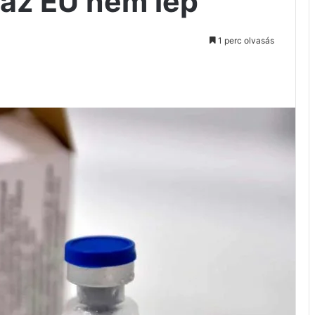
 az EU nem lép
1 perc olvasás