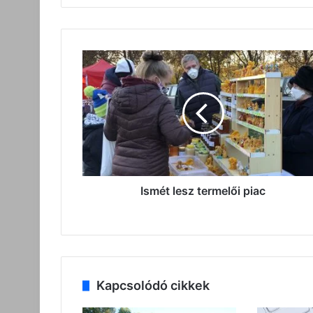
Ismét
lesz
termelői
piac
Ismét lesz termelői piac
Kapcsolódó cikkek