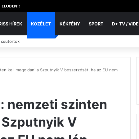
 ÉLŐBEN!!
RISS HÍREK
KÖZÉLET
KÉKFÉNY
SPORT
D+ TV / VID
 csütörtök
ten kell megoldani a Szputnyik V beszerzését, ha az EU nem
: nemzeti szinten
a Szputnyik V