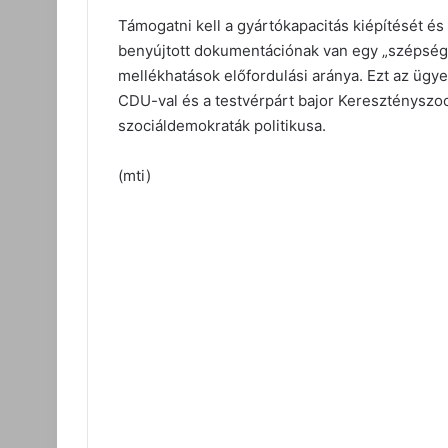
Támogatni kell a gyártókapacitás kiépítését é
benyújtott dokumentációnak van egy „szépségh
mellékhatások előfordulási aránya. Ezt az ügye
CDU-val és a testvérpárt bajor Keresztényszo
szociáldemokraták politikusa.
(mti)