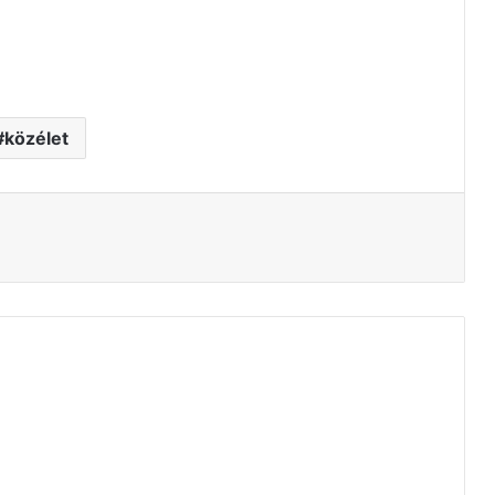
közélet
tás