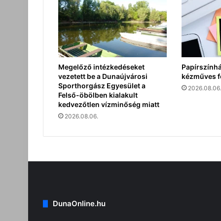
Megelőző intézkedéseket
Papírszính
vezetett be a Dunaújvárosi
kézműves f
Sporthorgász Egyesület a
2026.08.06
Felső-öbölben kialakult
kedvezőtlen vízminőség miatt
2026.08.06.
DunaOnline.hu