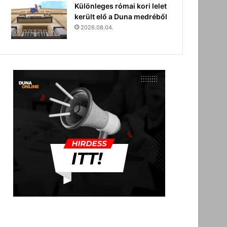
Különleges római kori lelet
került elő a Duna medréből
2026.08.04.