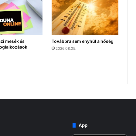
ázi mesék és
Továbbra sem enyhül a hőség
oglalkozások
2026.08.05.
.
App