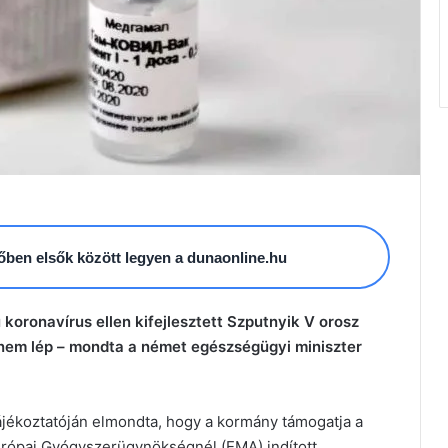
esőben elsők között legyen a dunaonline.hu
 koronavírus ellen kifejlesztett Szputnyik V orosz
 nem lép – mondta a német egészségügyi miniszter
ájékoztatóján elmondta, hogy a kormány támogatja a
urópai Gyógyszerügynökségnél (EMA) indított