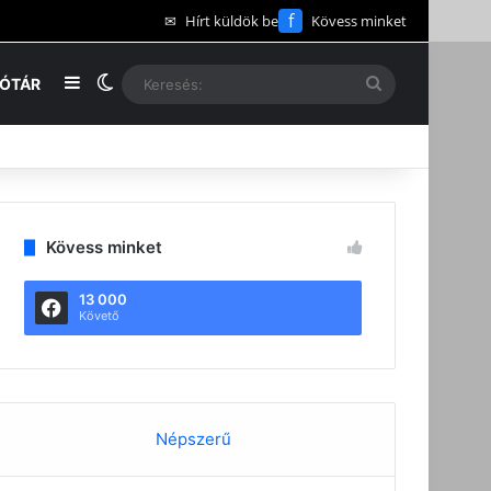
f
✉
Hírt küldök be
Kövess minket
Oldalsáv
Switch skin
Keresés:
EÓTÁR
Kövess minket
13 000
Követő
Népszerű