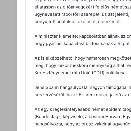
eljárásban az oltóanyagokért felelős német szak
úgynevezett raportőri szerepet. Ez azt jelenti, 
benyújtott adatok értékelését, elemzését.
A miniszter kiemelte: kapcsolatban állnak az o
hogy gyártási kapacitást biztosítsanak a Szp
Az is elképzelhető, hogy hamarosan megköttet
még, hogy mikor mekkora mennyiség állhat re
Kereszténydemokrata Unió (CDU) politikusa.
Jens Spahn hangsúlyozta: nagyon támogatja, 
beszerzéséről, ha az EU nem mozdítja elő az ü
Az egyik legtekintélyesebb német epidemiológ
(Bundestag-) képviselő, a bostoni Harvard E
hangsúlyozta, hogy az orosz vakcinát ugyanúgy 