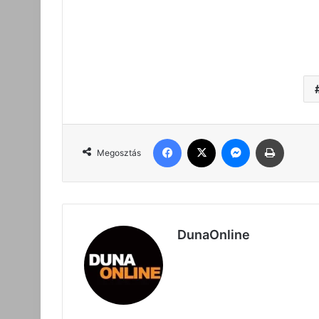
Facebook
X
Messenger
Nyomta
Megosztás
DunaOnline