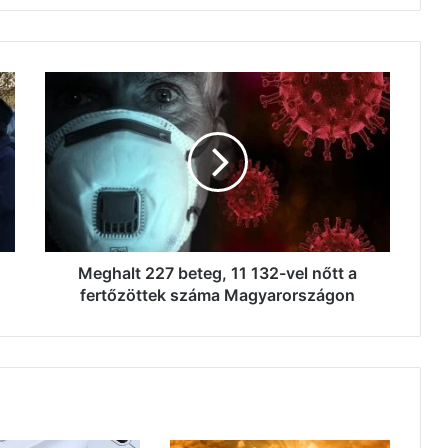
Meghalt
227
beteg,
11
132-
vel
nőtt
a
fertőzöttek
száma
Meghalt 227 beteg, 11 132-vel nőtt a
Magyarországon
fertőzöttek száma Magyarországon