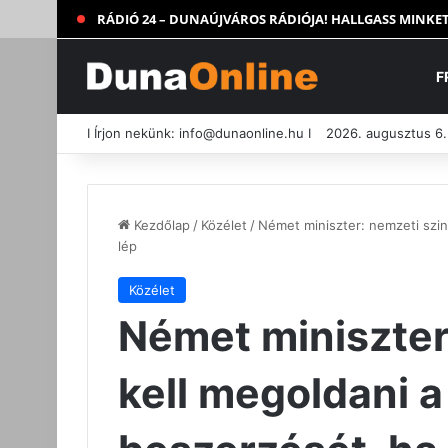
RÁDIÓ 24 – DUNAÚJVÁROS RÁDIÓJA! HALLGASS MINKET
F
I Írjon nekünk:
info@dunaonline.hu
I
2026. augusztus 6.
Kezdőlap
/
Közélet
/
Német miniszter: nemzeti szin
lép
Közélet
Német miniszter
kell megoldani 