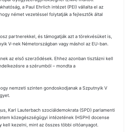
hatóság, a Paul Ehrlich intézet (PEI) vállalta el az
hogy német vezetéssel folytatják a fejlesztők által
rosz partnerekkel, és támogatják azt a törekvésüket is,
utnyik V-nek Németországban vagy máshol az EU-ban.
nek az első szerződések. Ehhez azonban tisztázni kell
ndelkezésre a szérumból – mondta a
hogy nemzeti szinten gondoskodjanak a Szputnyik V
gyet.
us, Karl Lauterbach szociáldemokrata (SPD) parlamenti
gyetem közegészségügyi intézetének (HSPH) docense
kell kezelni, mint az összes többi oltóanyagot.