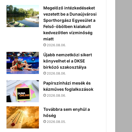
Megelőző intézkedéseket
vezetett be a Dunaújvárosi
Sporthorgász Egyesület a
Felső-öbölben kialakult
kedvezőtlen vízminőség
miatt
2026.08.06.
Újabb nemzetközi sikert
könyvelhet el a DKSE
birkózó szakosztálya
2026.08.06.
Papírszínházi mesék és
kézműves foglalkozások
2026.08.06.
Továbbra sem enyhül a
hőség
2026.08.05.