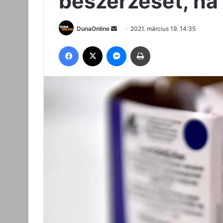
beszerzését, ha
Send
DunaOnline
2021. március 19. 14:35
an
Facebook
X
Messenger
Nyomtatás
email