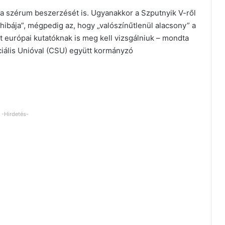
s a szérum beszerzését is. Ugyanakkor a Szputnyik V-ről
ibája”, mégpedig az, hogy „valószínűtlenül alacsony” a
t európai kutatóknak is meg kell vizsgálniuk – mondta
ciális Unióval (CSU) együtt kormányzó
-Hirdetés-