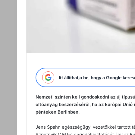
Itt állíthatja be, hogy a Google ker
Nemzeti szinten kell gondoskodni az új típusú
oltóanyag beszerzéséről, ha az Európai Unió
pénteken Berlinben.
Jens Spahn egészségügyi vezetőkkel tartott t
Szputnyik V EU-s engedélyeztetését. Így az E