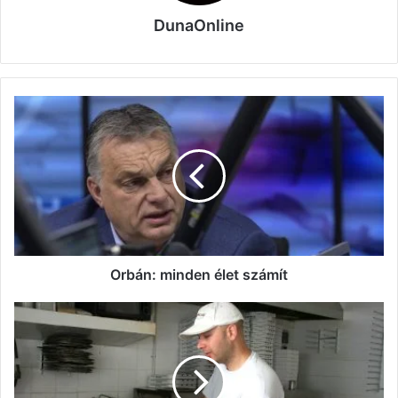
DunaOnline
Orbán:
minden
élet
számít
Orbán: minden élet számít
Öt
százalékra
csökken
a
kiszállított