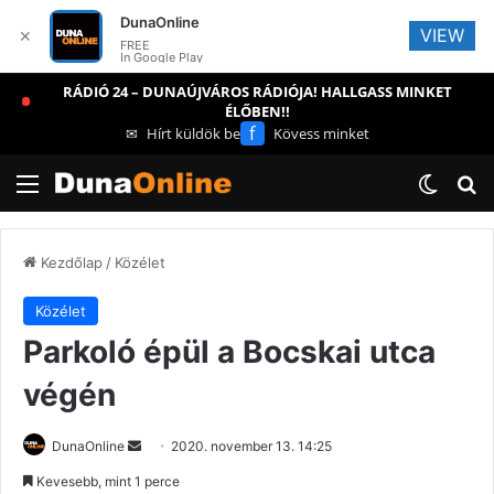
DunaOnline
VIEW
✕
FREE
In Google Play
RÁDIÓ 24 – DUNAÚJVÁROS RÁDIÓJA! HALLGASS MINKET
ÉLŐBEN!!
f
✉
Hírt küldök be
Kövess minket
Menü
Switch
Ke
Kezdőlap
/
Közélet
Közélet
Parkoló épül a Bocskai utca
végén
Send
DunaOnline
2020. november 13. 14:25
an
Kevesebb, mint 1 perce