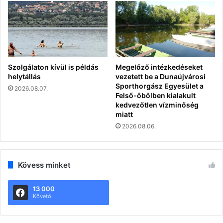
Szolgálaton kívül is példás
Megelőző intézkedéseket
helytállás
vezetett be a Dunaújvárosi
Sporthorgász Egyesület a
2026.08.07.
Felső-öbölben kialakult
kedvezőtlen vízminőség
miatt
2026.08.06.
Kövess minket
13 000
Követő