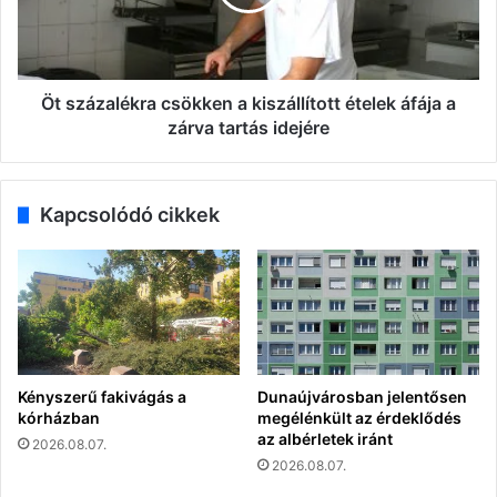
ételek
áfája
a
zárva
tartás
Öt százalékra csökken a kiszállított ételek áfája a
idejére
zárva tartás idejére
Kapcsolódó cikkek
Kényszerű fakivágás a
Dunaújvárosban jelentősen
kórházban
megélénkült az érdeklődés
az albérletek iránt
2026.08.07.
2026.08.07.