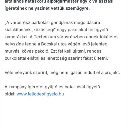
általános hatáskörű alpolgármester egyik választási
ígéretének helyszínét vettük szemügyre.
„A városrész parkolási gondjainak megoldására
kialakítanánk „közösségi” nagy pakolókat térfigyelő
kamerákkal. A Technikum városrészben ennek tökéletes
helyszíne lenne a Bocskai utca végén lévő jelenleg
murvás, köves pakoló. Ezt fel kell újítani, rendes
burkolattal ellátni és lehetőség szerint fákat ültetni.”
Véleményünk szerint, még nem igazán indult el a projekt.
A kampány ígéretet gyűjtő és betartását figyelő
oldal:
www.fejlodesfigyelo.hu