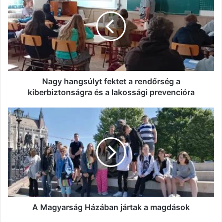
fektet
a
rendőrség
a
kiberbiztonságra
és
a
lakossági
Nagy hangsúlyt fektet a rendőrség a
prevencióra
kiberbiztonságra és a lakossági prevencióra
A
Magyarság
Házában
jártak
a
magdások
A Magyarság Házában jártak a magdások