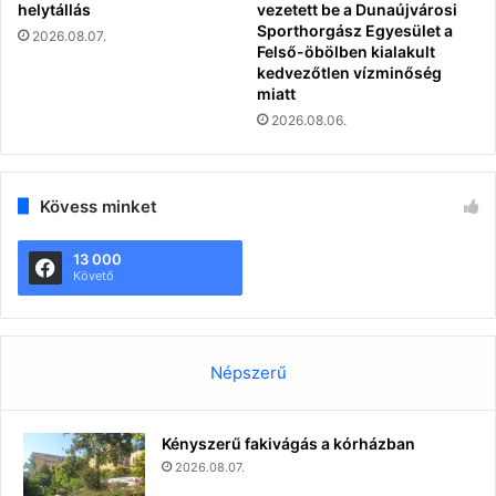
helytállás
vezetett be a Dunaújvárosi
Sporthorgász Egyesület a
2026.08.07.
Felső-öbölben kialakult
kedvezőtlen vízminőség
miatt
2026.08.06.
Kövess minket
13 000
Követő
Népszerű
Kényszerű fakivágás a kórházban
2026.08.07.