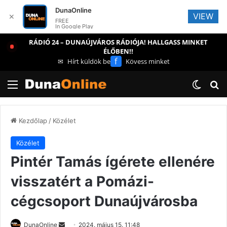
DunaOnline
VIEW
✕
FREE
In Google Play
RÁDIÓ 24 – DUNAÚJVÁROS RÁDIÓJA! HALLGASS MINKET
ÉLŐBEN!!
f
✉
Hírt küldök be
Kövess minket
Menü
Switch
Ke
Kezdőlap
/
Közélet
Közélet
Pintér Tamás ígérete ellenére
visszatért a Pomázi-
cégcsoport Dunaújvárosba
Send
DunaOnline
2024. május 15. 11:48