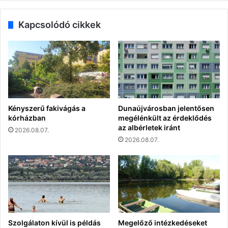
Kapcsolódó cikkek
Kényszerű fakivágás a
Dunaújvárosban jelentősen
kórházban
megélénkült az érdeklődés
az albérletek iránt
2026.08.07.
2026.08.07.
Szolgálaton kívül is példás
Megelőző intézkedéseket