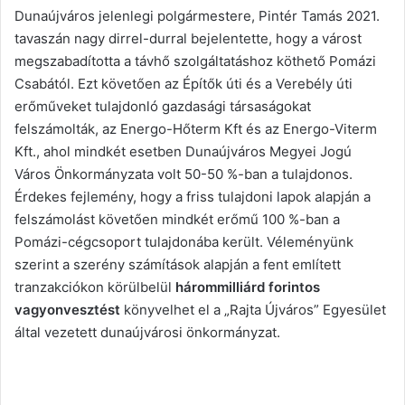
Dunaújváros jelenlegi polgármestere, Pintér Tamás 2021.
tavaszán nagy dirrel-durral bejelentette, hogy a várost
megszabadította a távhő szolgáltatáshoz köthető Pomázi
Csabától. Ezt követően az Építők úti és a Verebély úti
erőműveket tulajdonló gazdasági társaságokat
felszámolták, az Energo-Hőterm Kft és az Energo-Viterm
Kft., ahol mindkét esetben Dunaújváros Megyei Jogú
Város Önkormányzata volt 50-50 %-ban a tulajdonos.
Érdekes fejlemény, hogy a friss tulajdoni lapok alapján a
felszámolást követően mindkét erőmű 100 %-ban a
Pomázi-cégcsoport tulajdonába került. Véleményünk
szerint a szerény számítások alapján a fent említett
tranzakciókon körülbelül
hárommilliárd forintos
vagyonvesztést
könyvelhet el a „Rajta Újváros” Egyesület
által vezetett dunaújvárosi önkormányzat.