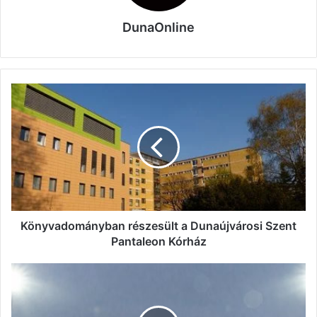
DunaOnline
Könyvadományban
részesült
a
Dunaújvárosi
Szent
Pantaleon
Kórház
Könyvadományban részesült a Dunaújvárosi Szent
Pantaleon Kórház
Vereséget
szenvedett
a
Dunaújváros