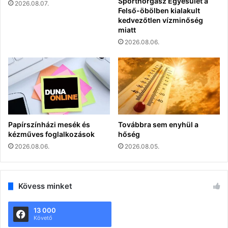
Sporthorgász Egyesület a
2026.08.07.
Felső-öbölben kialakult
kedvezőtlen vízminőség
miatt
2026.08.06.
Papírszínházi mesék és
Továbbra sem enyhül a
kézműves foglalkozások
hőség
2026.08.06.
2026.08.05.
Kövess minket
13 000
Követő