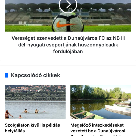
FC
az
NB
III
dél-
nyugati
Vereséget szenvedett a Dunaújváros FC az NB III
csoportjának
dél-nyugati csoportjának huszonnyolcadik
huszonnyolcadik
fordulójában
fordulójában
Kapcsolódó cikkek
Szolgálaton kívül is példás
Megelőző intézkedéseket
helytállás
vezetett be a Dunaújvárosi