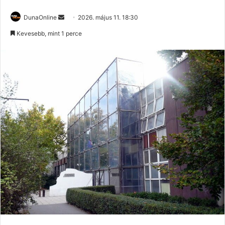
Send
DunaOnline
2026. május 11. 18:30
an
Kevesebb, mint 1 perce
email