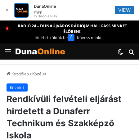
DunaOnline
VIEW
✕
FREE
In Google Play
RÁDIÓ 24 – DUNAÚJVÁROS RÁDIÓJA! HALLGASS MINKET
ÉLŐBEN!!
f
✉
Hírt küldök be
Kövess minket
Menü
Switch
Ke
Kezdőlap
/
Közélet
Közélet
Rendkívüli felvételi eljárást
hirdetett a Dunaferr
Technikum és Szakképző
Iskola