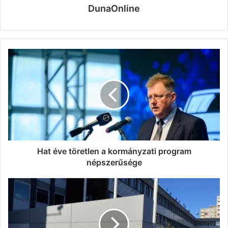
DunaOnline
Hat
éve
töretlen
a
kormányzati
program
népszerűsége
Hat éve töretlen a kormányzati program
népszerűsége
Ki
kapja
a
Dunaújváros
Egészségügyéért