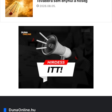
Továbbra sem enyhül a hőség
2026.08.05.
DunaOnline.hu