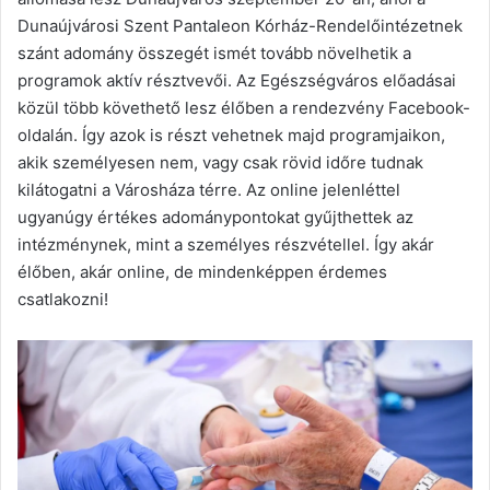
Dunaújvárosi Szent Pantaleon Kórház-Rendelőintézetnek
szánt adomány összegét ismét tovább növelhetik a
programok aktív résztvevői. Az Egészségváros előadásai
közül több követhető lesz élőben a rendezvény Facebook-
oldalán. Így azok is részt vehetnek majd programjaikon,
akik személyesen nem, vagy csak rövid időre tudnak
kilátogatni a Városháza térre. Az online jelenléttel
ugyanúgy értékes adománypontokat gyűjthettek az
intézménynek, mint a személyes részvétellel. Így akár
élőben, akár online, de mindenképpen érdemes
csatlakozni!