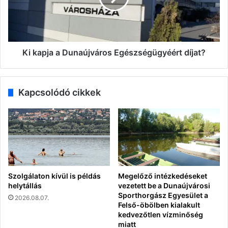
díjat?
Ki kapja a Dunaújváros Egészségügyéért díjat?
Kapcsolódó cikkek
Szolgálaton kívül is példás
Megelőző intézkedéseket
helytállás
vezetett be a Dunaújvárosi
Sporthorgász Egyesület a
2026.08.07.
Felső-öbölben kialakult
kedvezőtlen vízminőség
miatt