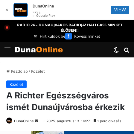
DunaOnline
VIEW
✕
FREE
In Google Play
RÁDIÓ 24 – DUNAÚJVÁROS RÁDIÓJA! HALLGASS MINKET
ÉLŐBEN!!
f
✉
Hírt küldök be
Kövess minket
Menü
Switch
Ke
Kezdőlap
/
Közélet
Közélet
A Richter Egészségváros
ismét Dunaújvárosba érkezik
Send
DunaOnline
2025. augusztus 13. 16:27
1 perc olvasás
an