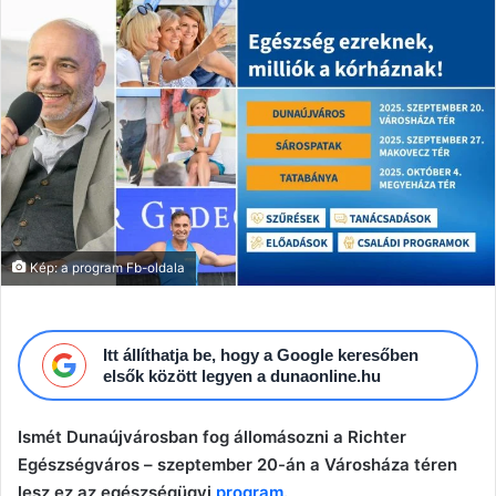
email
Kép: a program Fb-oldala
Itt állíthatja be, hogy a Google keresőben
elsők között legyen a dunaonline.hu
Ismét Dunaújvárosban fog állomásozni a Richter
Egészségváros – szeptember 20-án a Városháza téren
lesz ez az egészségügyi
program
.