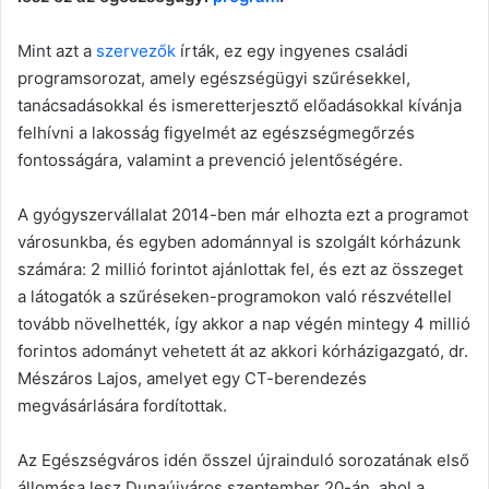
Mint azt a
szervezők
írták, ez egy ingyenes családi
programsorozat, amely egészségügyi szűrésekkel,
tanácsadásokkal és ismeretterjesztő előadásokkal kívánja
felhívni a lakosság figyelmét az egészségmegőrzés
fontosságára, valamint a prevenció jelentőségére.
A gyógyszervállalat 2014-ben már elhozta ezt a programot
városunkba, és egyben adománnyal is szolgált kórházunk
számára: 2 millió forintot ajánlottak fel, és ezt az összeget
a látogatók a szűréseken-programokon való részvétellel
tovább növelhették, így akkor a nap végén mintegy 4 millió
forintos adományt vehetett át az akkori kórházigazgató, dr.
Mészáros Lajos, amelyet egy CT-berendezés
megvásárlására fordítottak.
Az Egészségváros idén ősszel újrainduló sorozatának első
állomása lesz Dunaújváros szeptember 20-án, ahol a