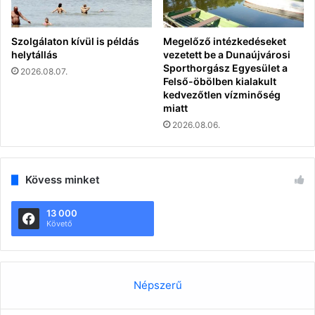
Szolgálaton kívül is példás
Megelőző intézkedéseket
helytállás
vezetett be a Dunaújvárosi
Sporthorgász Egyesület a
2026.08.07.
Felső-öbölben kialakult
kedvezőtlen vízminőség
miatt
2026.08.06.
Kövess minket
13 000
Követő
Népszerű