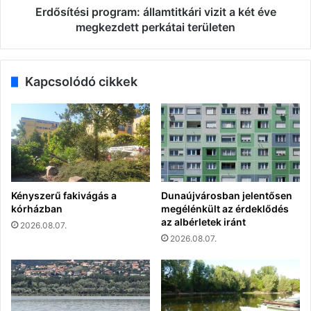
területen
Erdősítési program: államtitkári vizit a két éve
megkezdett perkátai területen
Kapcsolódó cikkek
Kényszerű fakivágás a
Dunaújvárosban jelentősen
kórházban
megélénkült az érdeklődés
az albérletek iránt
2026.08.07.
2026.08.07.