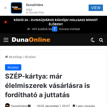
DunaOnline
VIEW
✕
FREE
In Google Play
RÁDIÓ 24 – DUNAÚJVÁROS RÁDIÓJA! HALLGASS MINKET
ÉLŐBEN!!
f
✉
Hírt küldök be
Kövess minket
Menü
Switch
Ke
Kezdőlap
/
Közélet
Közélet
SZÉP-kártya: már
élelmiszerek vásárlásra is
fordítható a juttatás
Send
DunaOnline
2025. december 1. 20:07
1 perc olvasás