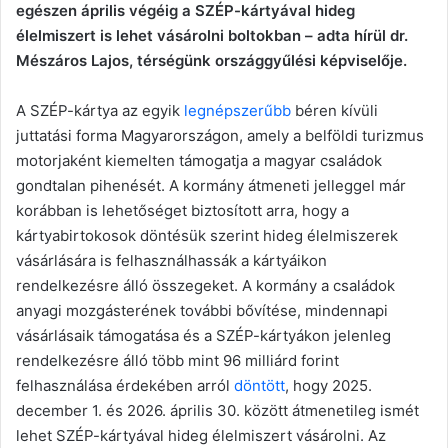
egészen április végéig a SZÉP-kártyával hideg
élelmiszert is lehet vásárolni boltokban – adta hírül dr.
Mészáros Lajos, térségünk országgyűlési képviselője.
A SZÉP-kártya az egyik
legnépszerűbb
béren kívüli
juttatási forma Magyarországon, amely a belföldi turizmus
motorjaként kiemelten támogatja a magyar családok
gondtalan pihenését. A kormány átmeneti jelleggel már
korábban is lehetőséget biztosított arra, hogy a
kártyabirtokosok döntésük szerint hideg élelmiszerek
vásárlására is felhasználhassák a kártyáikon
rendelkezésre álló összegeket. A kormány a családok
anyagi mozgásterének további bővítése, mindennapi
vásárlásaik támogatása és a SZÉP-kártyákon jelenleg
rendelkezésre álló több mint 96 milliárd forint
felhasználása érdekében arról
döntött
, hogy 2025.
december 1. és 2026. április 30. között átmenetileg ismét
lehet SZÉP-kártyával hideg élelmiszert vásárolni. Az