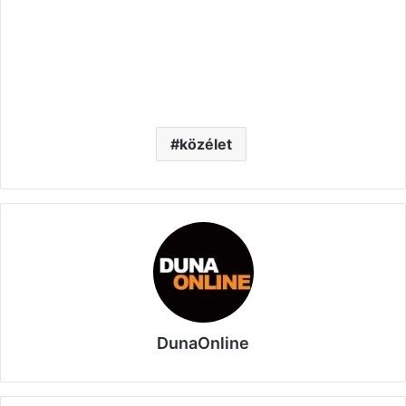
közélet
DunaOnline