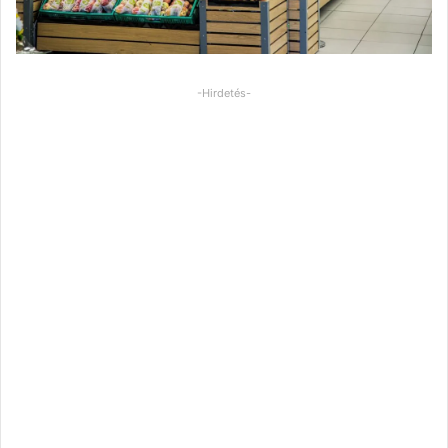
-Hirdetés-