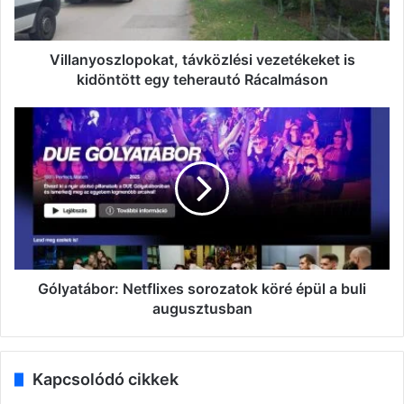
teherautó
Rácalmáson
Villanyoszlopokat, távközlési vezetékeket is
kidöntött egy teherautó Rácalmáson
Gólyatábor:
Netflixes
sorozatok
köré
épül
a
buli
augusztusban
Gólyatábor: Netflixes sorozatok köré épül a buli
augusztusban
Kapcsolódó cikkek