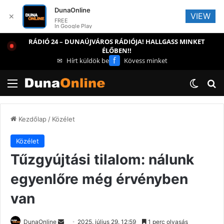
DunaOnline
VIEW
✕
FREE
In Google Play
RÁDIÓ 24 – DUNAÚJVÁROS RÁDIÓJA! HALLGASS MINKET
ÉLŐBEN!!
f
✉
Hírt küldök be
Kövess minket
Menü
Switch
Ke
Kezdőlap
/
Közélet
Közélet
Tűzgyújtási tilalom: nálunk
egyenlőre még érvényben
van
Send
DunaOnline
2025. július 29. 12:59
1 perc olvasás