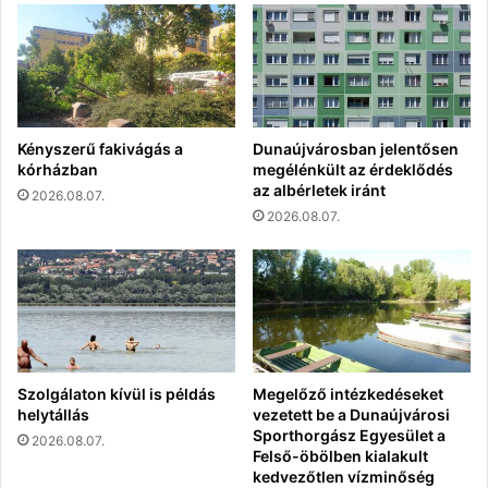
Kényszerű fakivágás a
Dunaújvárosban jelentősen
kórházban
megélénkült az érdeklődés
az albérletek iránt
2026.08.07.
2026.08.07.
Szolgálaton kívül is példás
Megelőző intézkedéseket
helytállás
vezetett be a Dunaújvárosi
Sporthorgász Egyesület a
2026.08.07.
Felső-öbölben kialakult
kedvezőtlen vízminőség