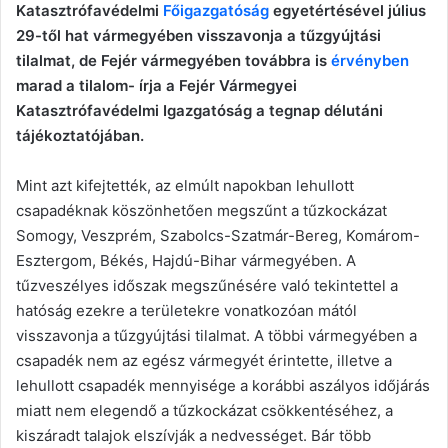
Katasztrófavédelmi
Főigazgatóság
egyetértésével július
29-től hat vármegyében visszavonja a tűzgyújtási
tilalmat, de Fejér vármegyében továbbra is
érvényben
marad a tilalom- írja a Fejér Vármegyei
Katasztrófavédelmi Igazgatóság a tegnap délutáni
tájékoztatójában.
Mint azt kifejtették, az elmúlt napokban lehullott
csapadéknak köszönhetően megszűnt a tűzkockázat
Somogy, Veszprém, Szabolcs-Szatmár-Bereg, Komárom-
Esztergom, Békés, Hajdú-Bihar vármegyében. A
tűzveszélyes időszak megszűnésére való tekintettel a
hatóság ezekre a területekre vonatkozóan mától
visszavonja a tűzgyújtási tilalmat. A többi vármegyében a
csapadék nem az egész vármegyét érintette, illetve a
lehullott csapadék mennyisége a korábbi aszályos időjárás
miatt nem elegendő a tűzkockázat csökkentéséhez, a
kiszáradt talajok elszívják a nedvességet. Bár több