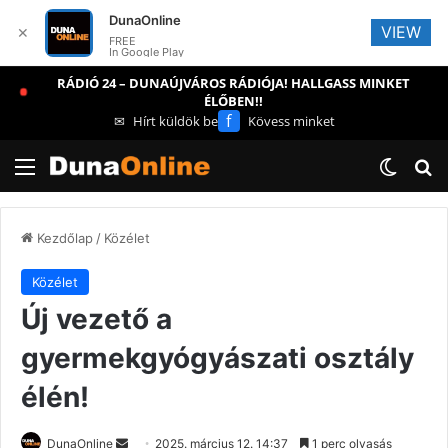
DunaOnline
VIEW
✕
FREE
In Google Play
RÁDIÓ 24 – DUNAÚJVÁROS RÁDIÓJA! HALLGASS MINKET
ÉLŐBEN!!
f
✉
Hírt küldök be
Kövess minket
Menü
Switch
Ke
Kezdőlap
/
Közélet
Közélet
Új vezető a
gyermekgyógyászati osztály
élén!
Send
DunaOnline
2025. március 12. 14:37
1 perc olvasás