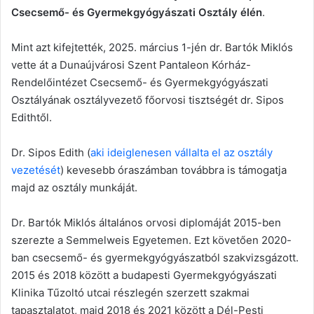
Csecsemő- és Gyermekgyógyászati Osztály élén
.
Mint azt kifejtették, 2025. március 1-jén dr. Bartók Miklós
vette át a Dunaújvárosi Szent Pantaleon Kórház-
Rendelőintézet Csecsemő- és Gyermekgyógyászati
Osztályának osztályvezető főorvosi tisztségét dr. Sipos
Edithtől.
Dr. Sipos Edith (
aki ideiglenesen vállalta el az osztály
vezetését
) kevesebb óraszámban továbbra is támogatja
majd az osztály munkáját.
Dr. Bartók Miklós általános orvosi diplomáját 2015-ben
szerezte a Semmelweis Egyetemen. Ezt követően 2020-
ban csecsemő- és gyermekgyógyászatból szakvizsgázott.
2015 és 2018 között a budapesti Gyermekgyógyászati
Klinika Tűzoltó utcai részlegén szerzett szakmai
tapasztalatot, majd 2018 és 2021 között a Dél-Pesti