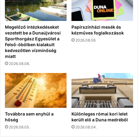
Megelőző intézkedéseket
Papírszínházi mesék és
vezetett be a Dunaújvárosi
kézműves foglalkozások
Sporthorgász Egyesület a
2026.08.06.
Felső-öbölben kialakult
kedvezőtlen vízminőség
miatt
2026.08.06.
Továbbra sem enyhül a
Különleges római kori lelet
hőség
került elő a Duna medréből
2026.08.05.
2026.08.04.