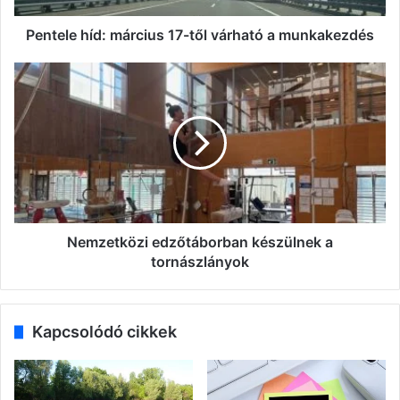
Pentele híd: március 17-től várható a munkakezdés
Nemzetközi
edzőtáborban
készülnek
a
tornászlányok
Nemzetközi edzőtáborban készülnek a
tornászlányok
Kapcsolódó cikkek