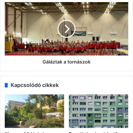
Gáláztak
a
tornászok
Gáláztak a tornászok
Kapcsolódó cikkek