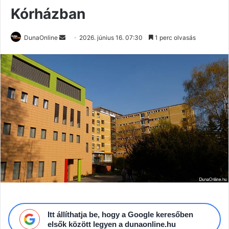
Kórházban
Send
DunaOnline
2026. június 16. 07:30
1 perc olvasás
an
email
Itt állíthatja be, hogy a Google keresőben
elsők között legyen a dunaonline.hu