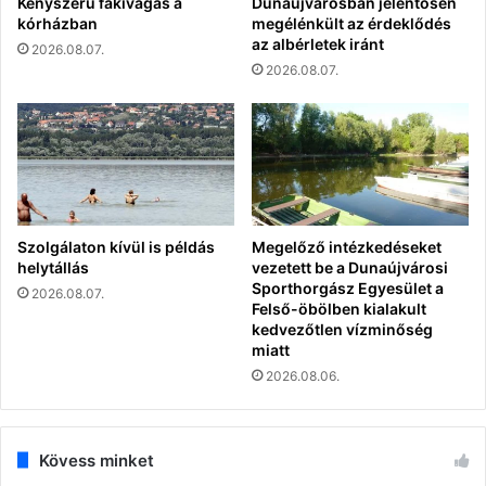
Kényszerű fakivágás a
Dunaújvárosban jelentősen
kórházban
megélénkült az érdeklődés
az albérletek iránt
2026.08.07.
2026.08.07.
Szolgálaton kívül is példás
Megelőző intézkedéseket
helytállás
vezetett be a Dunaújvárosi
Sporthorgász Egyesület a
2026.08.07.
Felső-öbölben kialakult
kedvezőtlen vízminőség
miatt
2026.08.06.
Kövess minket