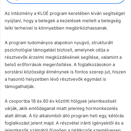
Az intézmény a KLOÉ program keretében kíván segítséget
nyújtani, hogy a betegek a kezelések mellett a betegség
lelki terheivel is könnyebben megbirkózhassanak.
A program tudományos alapokon nyugvó, strukturált
pszichológiai támogatást biztosít, amelynek célja a
résztvevők érzelmi megküzdésének segítése, valamint a
belső erőforrások megerősítése. A foglalkozásokon a
sorstársi közösségi élménynek is fontos szerep jut, hiszen
a hasonló helyzetben lévő résztvevők egymást is
támogathatják.
A csoportba 18 és 60 év közötti hölgyek jelentkezését
várják, akik emlődaganat miatt jelenleg hormonkezelés
alatt állnak. A tíz alkalomból álló program heti egy, kétórás
foglalkozást jelent majd. A részvétel iránti igényektől és a
jelentkezők számától függően a találkozók személyesen