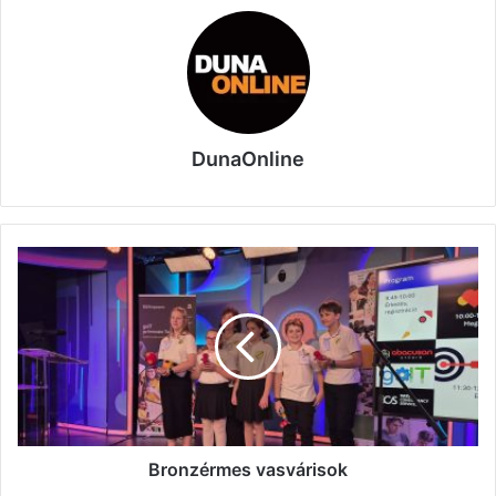
DunaOnline
Bronzérmes
vasvárisok
Bronzérmes vasvárisok