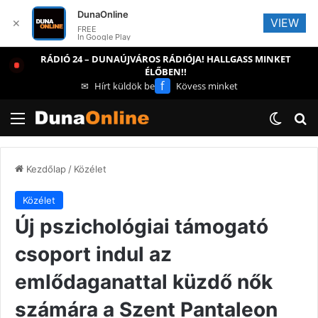
DunaOnline
VIEW
✕
FREE
In Google Play
RÁDIÓ 24 – DUNAÚJVÁROS RÁDIÓJA! HALLGASS MINKET
ÉLŐBEN!!
f
✉
Hírt küldök be
Kövess minket
Menü
Switch
Ke
Kezdőlap
/
Közélet
Közélet
Új pszichológiai támogató
csoport indul az
emlődaganattal küzdő nők
számára a Szent Pantaleon