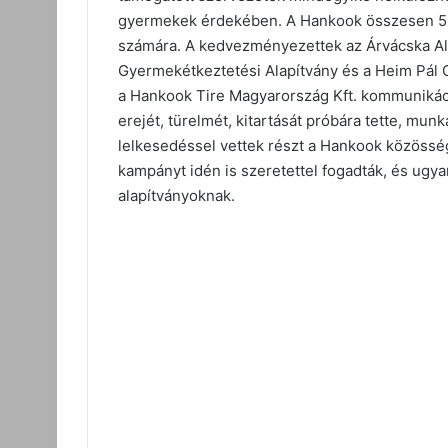
gyermekek érdekében. A Hankook összesen 5 mi
számára. A kedvezményezettek az Árvácska Al
Gyermekétkeztetési Alapítvány és a Heim Pál G
a Hankook Tire Magyarország Kft. kommunikác
erejét, türelmét, kitartását próbára tette, mu
lelkesedéssel vettek részt a Hankook közösség
kampányt idén is szeretettel fogadták, és ugya
alapítványoknak.