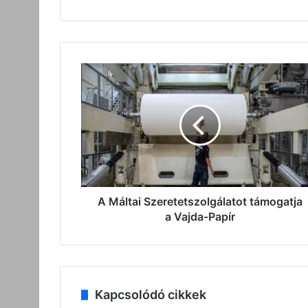
A
Máltai
Szeretetszolgálatot
támogatja
a
Vajda-
Papír
A Máltai Szeretetszolgálatot támogatja
a Vajda-Papír
Kapcsolódó cikkek