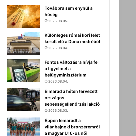
Továbbra sem enyhül a
hőség
2026.08.05.
Különleges római kori lelet
került elő a Duna medréből
2026.08.04.
Fontos változásra hívja fel
a figyelmet a
belügyminisztérium
2026.08.04.
Elmarad a héten tervezett
országos
sebességellenőrzési akció
2026.08.03.
Éppen lemaradt a
világbajnoki bronzéremről
a magyar U16-os női