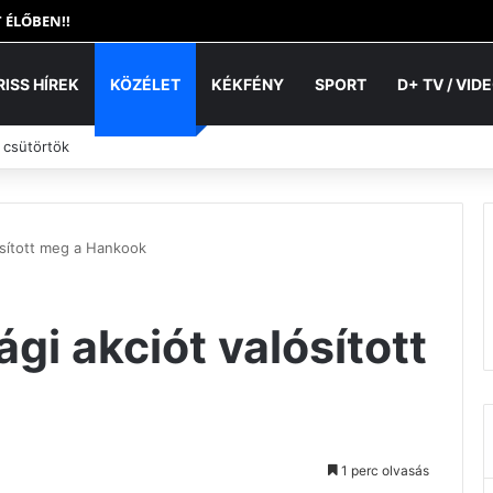
 ÉLŐBEN!!
RISS HÍREK
KÖZÉLET
KÉKFÉNY
SPORT
D+ TV / VID
 csütörtök
ósított meg a Hankook
gi akciót valósított
1 perc olvasás