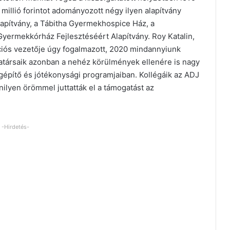
llió forintot adományozott négy ilyen alapítvány
apítvány, a Tábitha Gyermekhospice Ház, a
yermekkórház Fejlesztéséért Alapítvány. Roy Katalin,
iós vezetője úgy fogalmazott, 2020 mindannyiunk
nkatársaik azonban a nehéz körülmények ellenére is nagy
építő és jótékonysági programjaiban. Kollégáik az ADJ
nilyen örömmel juttatták el a támogatást az
-Hirdetés-