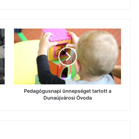
Pedagógusnapi
ünnepséget
tartott
a
Dunaújvárosi
Óvoda
Pedagógusnapi ünnepséget tartott a
Dunaújvárosi Óvoda