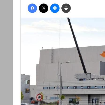
an
Facebook
X
Messenger
Nyomtatás
email