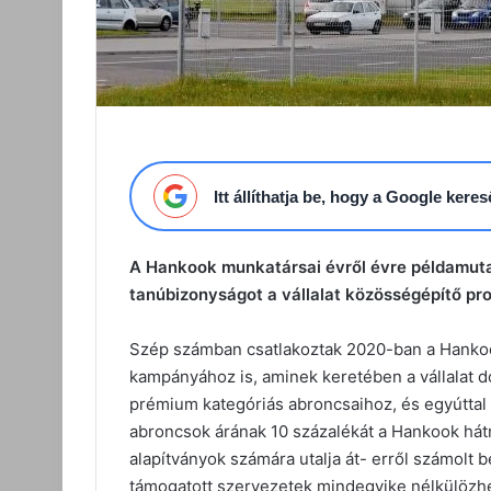
Itt állíthatja be, hogy a Google ker
A Hankook munkatársai évről évre példamutat
tanúbizonyságot a vállalat közösségépítő pr
Szép számban csatlakoztak 2020-ban a Hankoo
kampányához is, aminek keretében a vállalat 
prémium kategóriás abroncsaihoz, és egyúttal
abroncsok árának 10 százalékát a Hankook há
alapítványok számára utalja át- erről számolt 
támogatott szervezetek mindegyike nélkülözhet