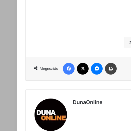
Facebook
X
Messenger
Nyomta
Megosztás
DunaOnline