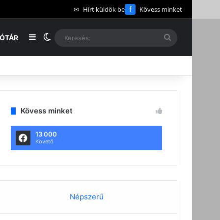
f
✉
Hírt küldök be
Kövess minket
Oldalsáv
Switch skin
Keresés:
EÓTÁR
Kövess minket
13 000
Követő
Népszerű