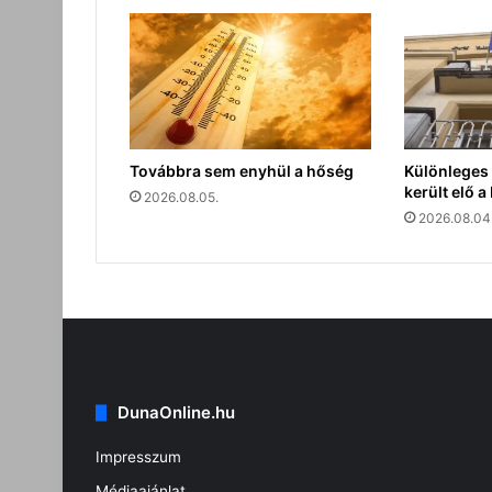
Továbbra sem enyhül a hőség
Különleges 
került elő 
2026.08.05.
2026.08.04
DunaOnline.hu
Impresszum
Médiaajánlat