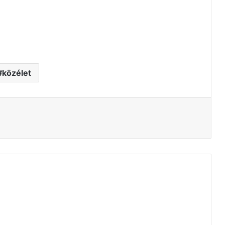
közélet
tás