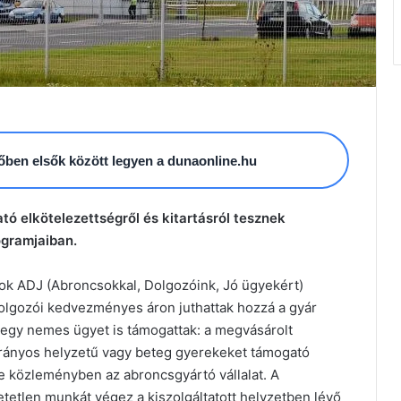
esőben elsők között legyen a dunaonline.hu
ó elkötelezettségről és kitartásról tesznek
ogramjaiban.
k ADJ (Abroncsokkal, Dolgozóink, Jó ügyekért)
dolgozói kedvezményes áron juthattak hozzá a gyár
 egy nemes ügyet is támogattak: a megvásárolt
trányos helyzetű vagy beteg gyerekeket támogató
be közleményben az abroncsgyártó vállalat. A
etlen munkát végez a kiszolgáltatott helyzetben lévő