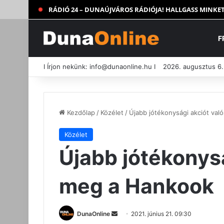
RÁDIÓ 24 – DUNAÚJVÁROS RÁDIÓJA! HALLGASS MINKET
F
I Írjon nekünk:
info@dunaonline.hu
I
2026. augusztus 6.
Kezdőlap
/
Közélet
/
Újabb jótékonysági akciót val
Közélet
Újabb jótékonysá
meg a Hankook
Send
DunaOnline
2021. június 21. 09:30