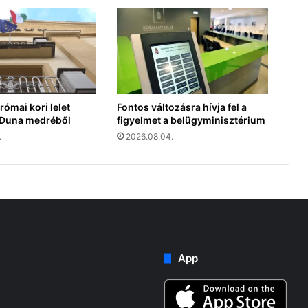
római kori lelet
Fontos változásra hívja fel a
a Duna medréből
figyelmet a belügyminisztérium
.
2026.08.04.
App