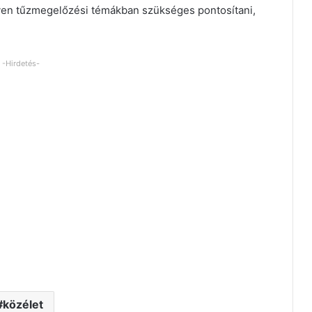
ilyen tűzmegelőzési témákban szükséges pontosítani,
-Hirdetés-
közélet