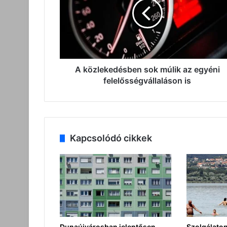
múlik
az
egyéni
felelősségvállaláson
is
A közlekedésben sok múlik az egyéni
felelősségvállaláson is
Kapcsolódó cikkek
Dunaújvárosban jelentősen
Szolgálaton