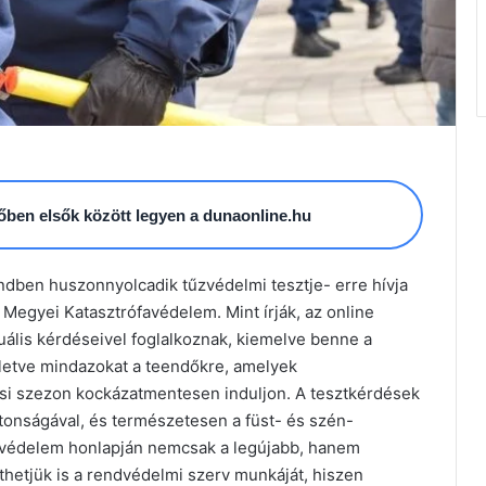
esőben elsők között legyen a dunaonline.hu
ndben huszonnyolcadik tűzvédelmi tesztje- erre hívja
r Megyei Katasztrófavédelem. Mint írják, az online
uális kérdéseivel foglalkoznak, kiemelve benne a
lletve mindazokat a teendőkre, amelyek
ési szezon kockázatmentesen induljon. A tesztkérdések
ztonságával, és természetesen a füst- és szén-
favédelem honlapján nemcsak a legújabb, hanem
íthetjük is a rendvédelmi szerv munkáját, hiszen