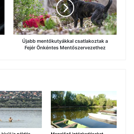
a
Fejér
Önkéntes
Mentőszervezethez
Újabb mentőkutyákkal csatlakoztak a
Fejér Önkéntes Mentőszervezethez
 kívül is példás
Megelőző intézkedéseket