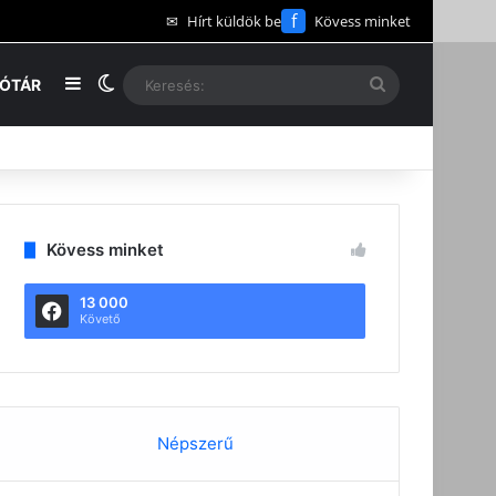
f
✉
Hírt küldök be
Kövess minket
Oldalsáv
Switch skin
Keresés:
EÓTÁR
Kövess minket
13 000
Követő
Népszerű