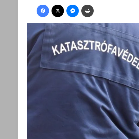
an
Facebook
X
Messenger
Nyomtatás
email