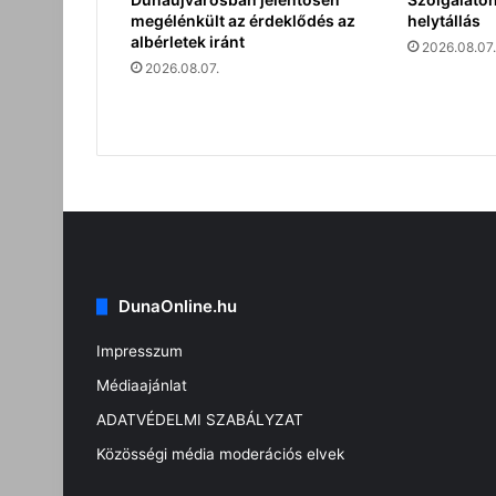
megélénkült az érdeklődés az
helytállás
albérletek iránt
2026.08.07.
2026.08.07.
DunaOnline.hu
Impresszum
Médiaajánlat
ADATVÉDELMI SZABÁLYZAT
Közösségi média moderációs elvek