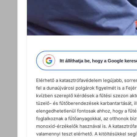
Itt állíthatja be, hogy a Google ker
Elérhető a katasztrófavédelem legújabb, sorre
fel a dunaújvárosi polgárok figyelmét is a Fejé
kvízben szereplő kérdések a fűtési szezon akt
tüzelő- és fűtőberendezések karbantartását, i
elengedhetetlenül fontosak ahhoz, hogy a fűt
foglalkoznak a fűtőanyagokkal, az otthonok bi
monoxid-érzékelők hasznával is. A katasztró
valamennyi teszt elérhető. A kitöltésükkel seg