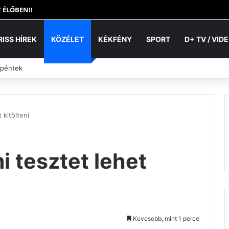
 ÉLŐBEN!!
RISS HÍREK
KÖZÉLET
KÉKFÉNY
SPORT
D+ TV / VID
 péntek
 kitölteni
 tesztet lehet
Kevesebb, mint 1 perce