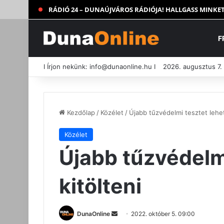
RÁDIÓ 24 – DUNAÚJVÁROS RÁDIÓJA! HALLGASS MINKET
F
I Írjon nekünk:
info@dunaonline.hu
I
2026. augusztus 7.
Kezdőlap
/
Közélet
/
Újabb tűzvédelmi tesztet lehet
Közélet
Újabb tűzvédelmi
kitölteni
Send
DunaOnline
2022. október 5. 09:00