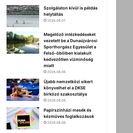
Szolgálaton kívül is példás
helytállás
2026.08.07.
Megelőző intézkedéseket
vezetett be a Dunaújvárosi
Sporthorgász Egyesület a
Felső-öbölben kialakult
kedvezőtlen vízminőség
miatt
2026.08.06.
Újabb nemzetközi sikert
könyvelhet el a DKSE
birkózó szakosztálya
2026.08.06.
Papírszínházi mesék és
kézműves foglalkozások
2026.08.06.