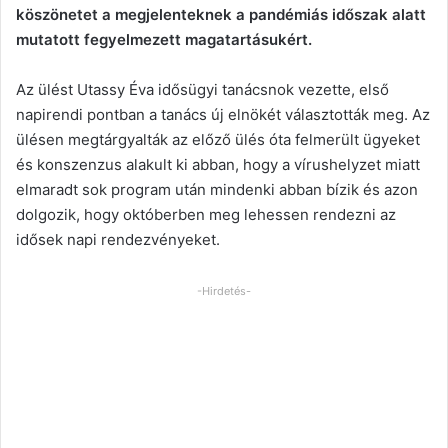
köszönetet a megjelenteknek a pandémiás időszak alatt
mutatott fegyelmezett magatartásukért.
Az ülést Utassy Éva idősügyi tanácsnok vezette, első
napirendi pontban a tanács új elnökét választották meg. Az
ülésen megtárgyalták az előző ülés óta felmerült ügyeket
és konszenzus alakult ki abban, hogy a vírushelyzet miatt
elmaradt sok program után mindenki abban bízik és azon
dolgozik, hogy októberben meg lehessen rendezni az
idősek napi rendezvényeket.
-Hirdetés-