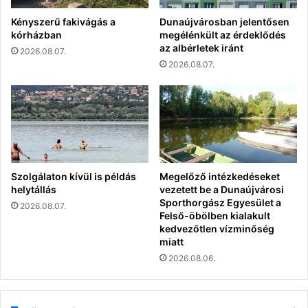
Kényszerű fakivágás a
Dunaújvárosban jelentősen
kórházban
megélénkült az érdeklődés
az albérletek iránt
2026.08.07.
2026.08.07.
Szolgálaton kívül is példás
Megelőző intézkedéseket
helytállás
vezetett be a Dunaújvárosi
Sporthorgász Egyesület a
2026.08.07.
Felső-öbölben kialakult
kedvezőtlen vízminőség
miatt
2026.08.06.