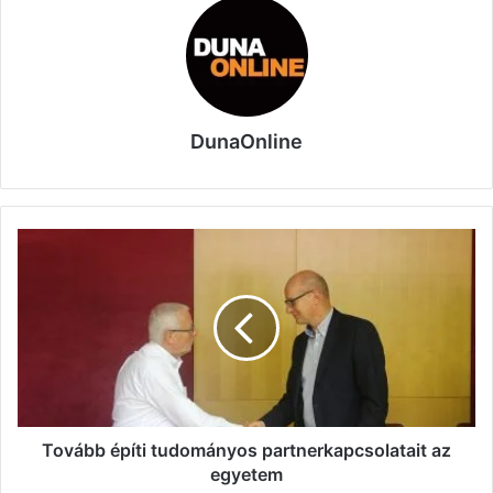
DunaOnline
Tovább
építi
tudományos
partnerkapcsolatait
az
egyetem
Tovább építi tudományos partnerkapcsolatait az
egyetem