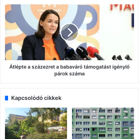
Átlépte
a
százezret
a
babaváró
támogatást
igénylő
párok
száma
Átlépte a százezret a babaváró támogatást igénylő
párok száma
Kapcsolódó cikkek