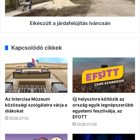
Elkészült a járdafelújítás Iváncsán
Kapcsolódó cikkek
Az Intercisa Múzeum
Új helyszínre költözik az
közösségi szolgálatra várja a
ország egyik legnépszerűbb
diákokat
egyetemi fesztiválja, az
EFOTT
2026.07.10.
2026.07.09.