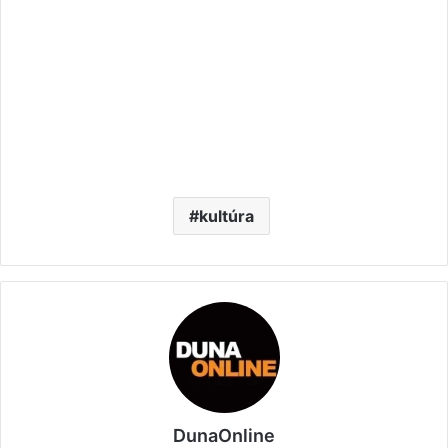
kultúra
DunaOnline