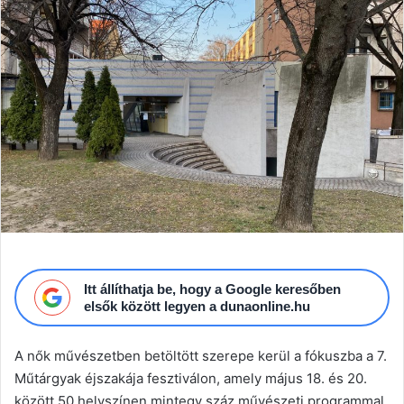
email
Itt állíthatja be, hogy a Google keresőben
elsők között legyen a dunaonline.hu
A nők művészetben betöltött szerepe kerül a fókuszba a 7.
Műtárgyak éjszakája fesztiválon, amely május 18. és 20.
között 50 helyszínen mintegy száz művészeti programmal