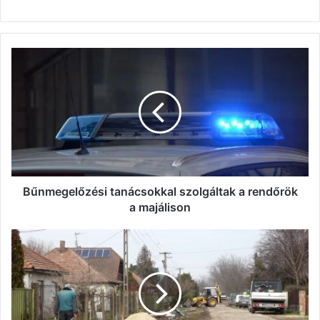
Bűnmegelőzési
tanácsokkal
szolgáltak
a
rendőrök
a
majálison
Bűnmegelőzési tanácsokkal szolgáltak a rendőrök
a majálison
Elkészült
a
járdafelújítás
Iváncsán