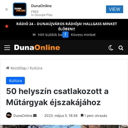
DunaOnline
VIEW
✕
FREE
In Google Play
RÁDIÓ 24 – DUNAÚJVÁROS RÁDIÓJA! HALLGASS MINKET
ÉLŐBEN!!
f
✉
Hírt küldök be
Kövess minket
Menü
Switch
Ke
Kezdőlap
/
Kultúra
Kultúra
50 helyszín csatlakozott a
Műtárgyak éjszakájához
Send
DunaOnline
2023. május 5. 18:38
1 perc olvasás
an