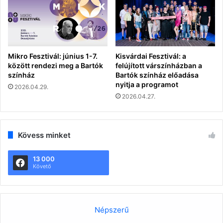
Mikro Fesztivál: június 1-7.
Kisvárdai Fesztivál: a
között rendezi meg a Bartók
felújított várszínházban a
színház
Bartók színház előadása
nyitja a programot
2026.04.29.
2026.04.27.
Kövess minket
13 000
Követő
Népszerű