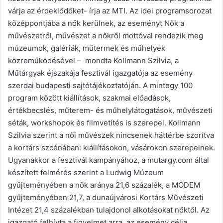
várja az érdeklődőket- írja az MTI. Az idei programsorozat
középpontjába a nők kerülnek, az eseményt Nők a
művészetről, művészet a nőkről mottóval rendezik meg
múzeumok, galériák, műtermek és műhelyek
közreműködésével – mondta Kollmann Szilvia, a
Műtárgyak éjszakája fesztivál igazgatója az esemény
szerdai budapesti sajtótájékoztatóján. A mintegy 100
program között kiállítások, szakmai előadások,
értékbecslés, műterem- és műhelylátogatások, művészeti
séták, workshopok és filmvetítés is szerepel. Kollmann
Szilvia szerint a női művészek nincsenek háttérbe szorítva
a kortárs szcénában: kiállításokon, vásárokon szerepelnek.
Ugyanakkor a fesztivál kampányához, a mutargy.com által
készített felmérés szerint a Ludwig Múzeum
gyűjteményében a nők aránya 21,6 százalék, a MODEM
gyűjteményében 21,7, a dunaújvárosi Kortárs Művészeti
Intézet 21,4 százalékban tulajdonol alkotásokat nőktől. Az
igazgató felhívta a figyelmet arra, az esemény célja