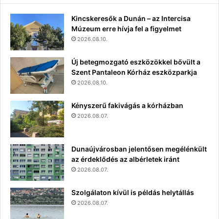
Kincskeresők a Dunán – az Intercisa
Múzeum erre hívja fel a figyelmet
2026.08.10.
Új betegmozgató eszközökkel bővült a
Szent Pantaleon Kórház eszközparkja
2026.08.10.
Kényszerű fakivágás a kórházban
2026.08.07.
Dunaújvárosban jelentősen megélénkült
az érdeklődés az albérletek iránt
2026.08.07.
Szolgálaton kívül is példás helytállás
2026.08.07.