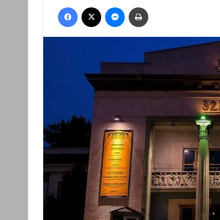
an
Facebook
X
Messenger
Nyomtatás
email