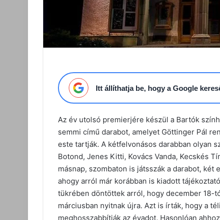
Itt állíthatja be, hogy a Google ker
Az év utolsó premierjére készül a Bartók szí
semmi című darabot, amelyet Göttinger Pál ren
este tartják. A kétfelvonásos darabban olyan s
Botond, Jenes Kitti, Kovács Vanda, Kecskés T
másnap, szombaton is játsszák a darabot, két e
ahogy arról már korábban is kiadott tájékoztat
tükrében döntöttek arról, hogy december 18-t
márciusban nyitnak újra. Azt is írták, hogy a té
meghosszabbítják az évadot. Hasonlóan ahhoz