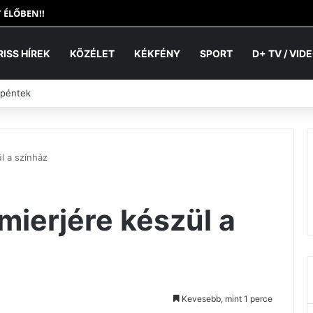
 ÉLŐBEN!!
RISS HÍREK
KÖZÉLET
KÉKFÉNY
SPORT
D+ TV / VID
 péntek
l a színház
mierjére készül a
Kevesebb, mint 1 perce