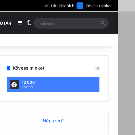
f
✉
Hírt küldök be
Kövess minket
Oldalsáv
Switch skin
Keresés:
EÓTÁR
Kövess minket
13 000
Követő
Népszerű