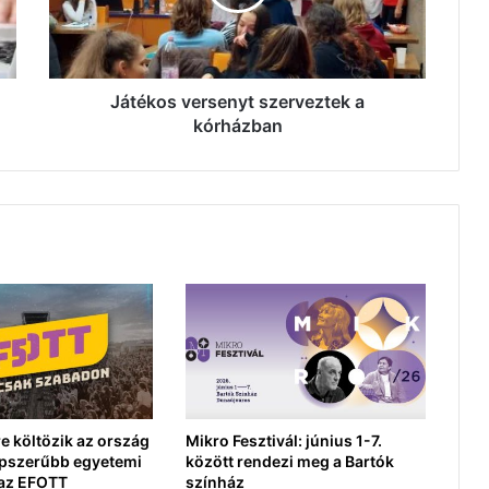
Játékos versenyt szerveztek a
kórházban
re költözik az ország
Mikro Fesztivál: június 1-7.
épszerűbb egyetemi
között rendezi meg a Bartók
, az EFOTT
színház