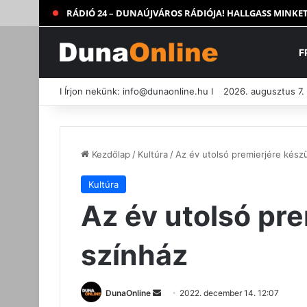
RÁDIÓ 24 – DUNAÚJVÁROS RÁDIÓJA! HALLGASS MINKET
F
I Írjon nekünk:
info@dunaonline.hu
I
2026. augusztus 7.
Kezdőlap
/
Kultúra
/
Az év utolsó premierjére készü
Kultúra
Az év utolsó pre
színház
Send
DunaOnline
2022. december 14. 12:07