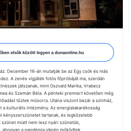
esőben elsők között legyen a dunaonline.hu
nház. December 16-án mutatják be az Egy csók és más
dez. A zenés vígjáték fotós főpróbáját ma, szerdán
zínészek játszanak, mint Oszvald Marika, Vrabecz
ímea és Szemán Béla. A pénteki premiert követően még
lőadást tűztek műsorra. Utána viszont bezár a színház,
ót a kulturális intézmény. Az energiatakarékosság
ól kényszerszünetet tartanak, és legközelebb
li szünet miatt nem lesz nyári szünetük,
, ahogyan a pandémia idején működtek.