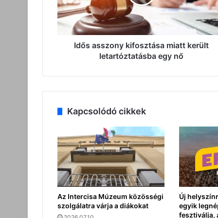
letartóztatásba
egy
nő
Idős asszony kifosztása miatt került
letartóztatásba egy nő
Kapcsolódó cikkek
Az Intercisa Múzeum közösségi
Új helyszín
szolgálatra várja a diákokat
egyik legn
fesztiválja
2026.07.10.