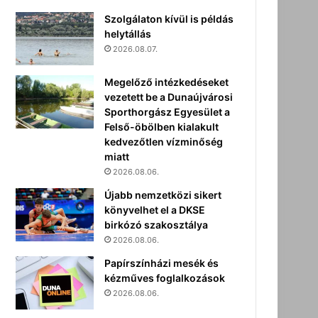
Szolgálaton kívül is példás
helytállás
2026.08.07.
Megelőző intézkedéseket
vezetett be a Dunaújvárosi
Sporthorgász Egyesület a
Felső-öbölben kialakult
kedvezőtlen vízminőség
miatt
2026.08.06.
Újabb nemzetközi sikert
könyvelhet el a DKSE
birkózó szakosztálya
2026.08.06.
Papírszínházi mesék és
kézműves foglalkozások
2026.08.06.