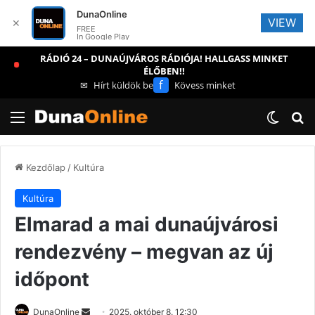
DunaOnline
VIEW
✕
FREE
In Google Play
RÁDIÓ 24 – DUNAÚJVÁROS RÁDIÓJA! HALLGASS MINKET
ÉLŐBEN!!
f
✉
Hírt küldök be
Kövess minket
Menü
Switch
Ke
Kezdőlap
/
Kultúra
Kultúra
Elmarad a mai dunaújvárosi
rendezvény – megvan az új
időpont
Send
DunaOnline
2025. október 8. 12:30