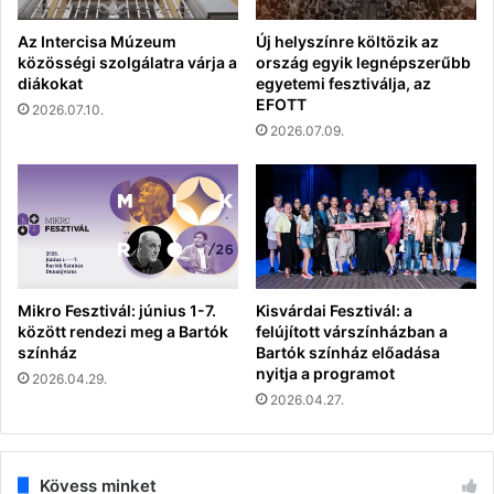
Az Intercisa Múzeum
Új helyszínre költözik az
közösségi szolgálatra várja a
ország egyik legnépszerűbb
diákokat
egyetemi fesztiválja, az
EFOTT
2026.07.10.
2026.07.09.
Mikro Fesztivál: június 1-7.
Kisvárdai Fesztivál: a
között rendezi meg a Bartók
felújított várszínházban a
színház
Bartók színház előadása
nyitja a programot
2026.04.29.
2026.04.27.
Kövess minket