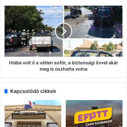
Hiába
volt
ő
a
vétlen
sofőr,
a
biztonsági
övvel
akár
Hiába volt ő a vétlen sofőr, a biztonsági övvel akár
meg
meg is úszhatta volna
is
úszhatta
volna
Kapcsolódó cikkek