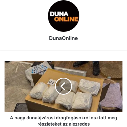
DunaOnline
A
nagy
dunaújvárosi
drogfogásokról
osztott
meg
részleteket
az
alezredes
A nagy dunaújvárosi drogfogásokról osztott meg
részleteket az alezredes