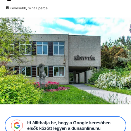
an
Kevesebb, mint 1 perce
email
Itt állíthatja be, hogy a Google keresőben
elsők között legyen a dunaonline.hu