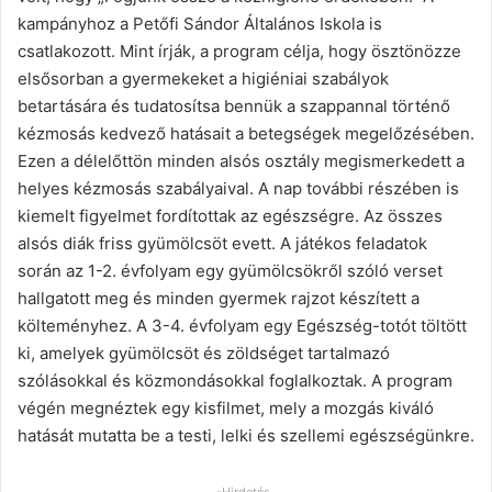
kampányhoz a Petőfi Sándor Általános Iskola is
csatlakozott. Mint írják, a program célja, hogy ösztönözze
elsősorban a gyermekeket a higiéniai szabályok
betartására és tudatosítsa bennük a szappannal történő
kézmosás kedvező hatásait a betegségek megelőzésében.
Ezen a délelőttön minden alsós osztály megismerkedett a
helyes kézmosás szabályaival. A nap további részében is
kiemelt figyelmet fordítottak az egészségre. Az összes
alsós diák friss gyümölcsöt evett. A játékos feladatok
során az 1-2. évfolyam egy gyümölcsökről szóló verset
hallgatott meg és minden gyermek rajzot készített a
költeményhez. A 3-4. évfolyam egy Egészség-totót töltött
ki, amelyek gyümölcsöt és zöldséget tartalmazó
szólásokkal és közmondásokkal foglalkoztak. A program
végén megnéztek egy kisfilmet, mely a mozgás kiváló
hatását mutatta be a testi, lelki és szellemi egészségünkre.
-Hirdetés-