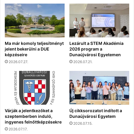
Ma már komoly teljesítményt
Lezárult a STEM Akadémia
jelent bekerülni a DUE
2026 program a
képzéseire
Dunaújvárosi Egyetemen
2026.07.27.
2026.07.21.
Várják a jelentkezőket a
Új cikksorozatot indított a
szeptemberben induló,
Dunaújvárosi Egyetem
ingyenes felnőttképzésekre
2026.07.15.
2026.07.17.