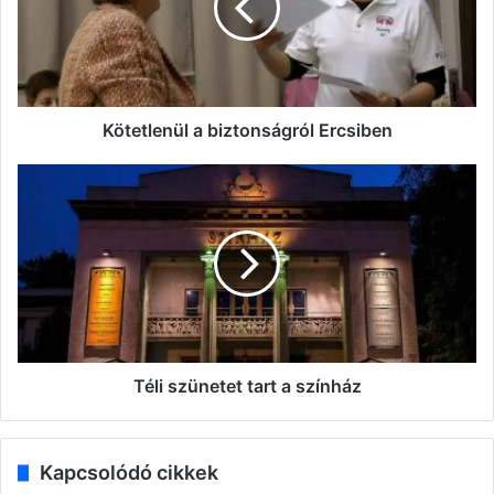
Kötetlenül a biztonságról Ercsiben
Téli
szünetet
tart
a
színház
Téli szünetet tart a színház
Kapcsolódó cikkek