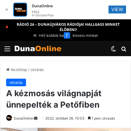
DunaOnline
VIEW
✕
FREE
In Google Play
RÁDIÓ 24 – DUNAÚJVÁROS RÁDIÓJA! HALLGASS MINKET
ÉLŐBEN!!
f
✉
Hírt küldök be
Kövess minket
Menü
Switch
Ke
Kezdőlap
/
oktatás
oktatás
A kézmosás világnapját
ünnepelték a Petőfiben
Send
DunaOnline
2022. október 26. 10:03
1 perc olvasás
an