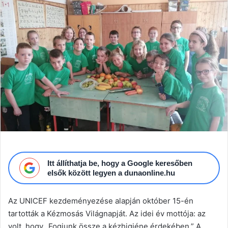
email
Itt állíthatja be, hogy a Google keresőben
elsők között legyen a dunaonline.hu
Az UNICEF kezdeményezése alapján október 15-én
tartották a Kézmosás Világnapját. Az idei év mottója: az
volt, hogy „Fogjunk össze a kézhigiéne érdekében.” A