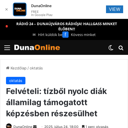
DunaOnline
VIEW
✕
FREE
In Google Play
RÁDIÓ 24 – DUNAÚJVÁROS RÁDIÓJA! HALLGASS MINKET
ÉLŐBEN!!
f
✉
Hírt küldök be
Kövess minket
Menü
Switch
Ke
Kezdőlap
/
oktatás
oktatás
Felvételi: tízből nyolc diák
államilag támogatott
képzésben részesülhet
Send
DunaOnline
2025. július 24. 18:00
1 perc olvasás