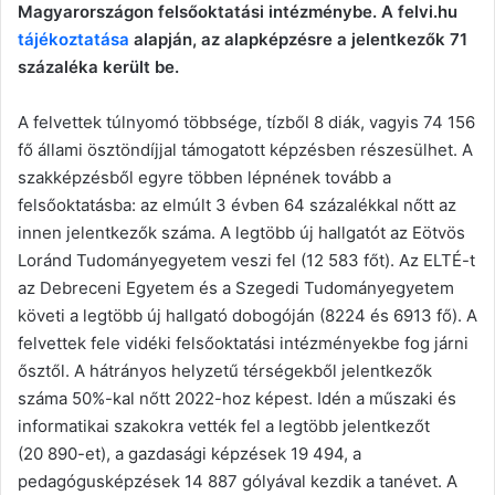
Magyarországon felsőoktatási intézménybe. A felvi.hu
tájékoztatása
alapján, az alapképzésre a jelentkezők 71
százaléka került be.
A felvettek túlnyomó többsége, tízből 8 diák, vagyis 74 156
fő állami ösztöndíjjal támogatott képzésben részesülhet. A
szakképzésből egyre többen lépnének tovább a
felsőoktatásba: az elmúlt 3 évben 64 százalékkal nőtt az
innen jelentkezők száma. A legtöbb új hallgatót az Eötvös
Loránd Tudományegyetem veszi fel (12 583 főt). Az ELTÉ-t
az Debreceni Egyetem és a Szegedi Tudományegyetem
követi a legtöbb új hallgató dobogóján (8224 és 6913 fő). A
felvettek fele vidéki felsőoktatási intézményekbe fog járni
ősztől. A hátrányos helyzetű térségekből jelentkezők
száma 50%-kal nőtt 2022-hoz képest. Idén a műszaki és
informatikai szakokra vették fel a legtöbb jelentkezőt
(20 890-et), a gazdasági képzések 19 494, a
pedagógusképzések 14 887 gólyával kezdik a tanévet. A