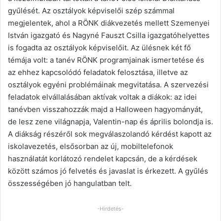
gyűlését. Az osztályok képviselői szép számmal
megjelentek, ahol a RÖNK diákvezetés mellett Szemenyei
István igazgató és Nagyné Fauszt Csilla igazgatóhelyettes
is fogadta az osztályok képviselőit. Az ülésnek két fő
témája volt: a tanév RÖNK programjainak ismertetése és
az ehhez kapcsolódó feladatok felosztása, illetve az
osztályok egyéni problémáinak megvitatása. A szervezési
feladatok elvállalásában aktívak voltak a diákok: az idei
tanévben visszahozzák majd a Halloween hagyományát,
de lesz zene világnapja, Valentin-nap és április bolondja is.
A diákság részéről sok megválaszolandó kérdést kapott az
iskolavezetés, elsősorban az új, mobiltelefonok
használatát korlátozó rendelet kapcsán, de a kérdések
között számos jó felvetés és javaslat is érkezett. A gyűlés
összességében jó hangulatban telt.
-Hirdetés-