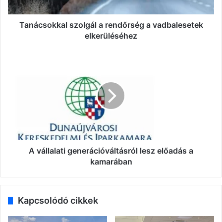
Tanácsokkal szolgál a rendőrség a vadbalesetek
elkerüléséhez
A
vállalati
generációváltásról
lesz
előadás
a
kamarában
A vállalati generációváltásról lesz előadás a
kamarában
Kapcsolódó cikkek