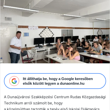
email
Itt állíthatja be, hogy a Google keresőben
elsők között legyen a dunaonline.hu
A Dunaújvárosi Szakképzési Centrum Rudas Közgazdasági
Technikum arról számolt be, hogy
a közelmúltban tartották a tanév első Iskolai Diáktanács