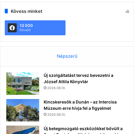
Kövess minket
13 000
Követő
Népszerű
Új szolgáltatást tervez bevezetni a
József Attila Könyvtár
2026.08.10.
Kincskeresők a Dunán – az Intercisa
Múzeum erre hívja fel a figyelmet
2026.08.10.
Új betegmozgató eszközökkel bővült a