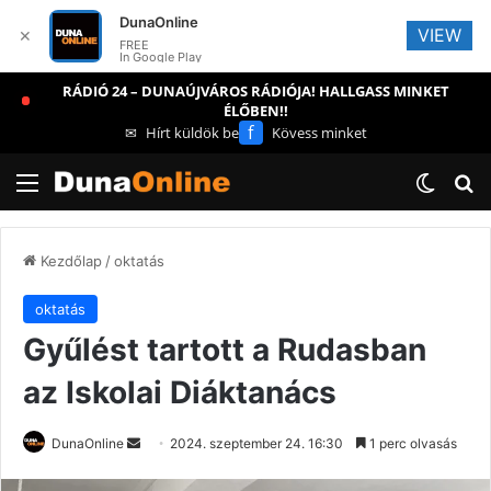
DunaOnline
VIEW
✕
FREE
In Google Play
RÁDIÓ 24 – DUNAÚJVÁROS RÁDIÓJA! HALLGASS MINKET
ÉLŐBEN!!
f
✉
Hírt küldök be
Kövess minket
Menü
Switch
Ke
Kezdőlap
/
oktatás
oktatás
Gyűlést tartott a Rudasban
az Iskolai Diáktanács
Send
DunaOnline
2024. szeptember 24. 16:30
1 perc olvasás
an