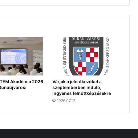
 STEM Akadémia 2026
Várják a jelentkezőket a
Dunaújvárosi
szeptemberben induló,
ingyenes felnőttképzésekre
2026.07.17.