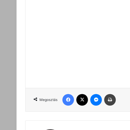
Facebook
X
Messenger
Nyomta
Megosztás