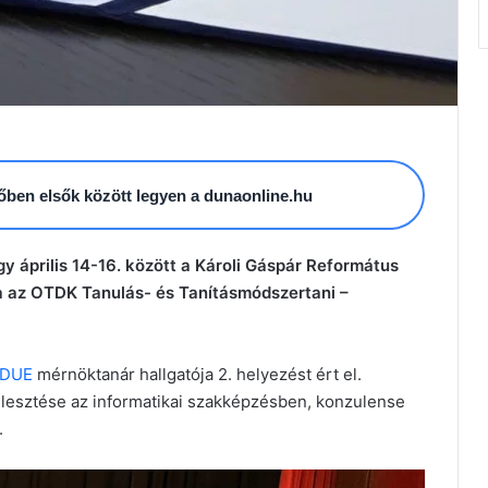
esőben elsők között legyen a dunaonline.hu
y április 14-16. között a Károli Gáspár Református
a az OTDK Tanulás- és Tanításmódszertani –
DUE
mérnöktanár hallgatója 2. helyezést ért el.
jlesztése az informatikai szakképzésben, konzulense
.