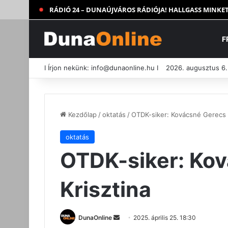
RÁDIÓ 24 – DUNAÚJVÁROS RÁDIÓJA! HALLGASS MINKET
F
I Írjon nekünk:
info@dunaonline.hu
I
2026. augusztus 6.
Kezdőlap
/
oktatás
/
OTDK-siker: Kovácsné Gerecs 
oktatás
OTDK-siker: Ko
Krisztina
Send
DunaOnline
2025. április 25. 18:30