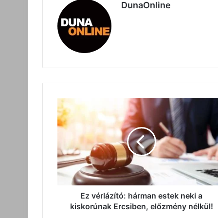
DunaOnline
Ez
vérlázító:
hárman
estek
neki
a
kiskorúnak
Ercsiben,
előzmény
nélkül!
Ez vérlázító: hárman estek neki a
kiskorúnak Ercsiben, előzmény nélkül!