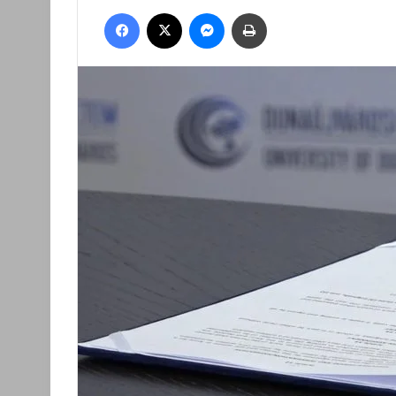
an
Facebook
X
Messenger
Nyomtatás
email