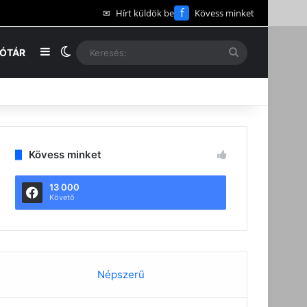
f
✉
Hírt küldök be
Kövess minket
Oldalsáv
Switch skin
Keresés:
EÓTÁR
Kövess minket
13 000
Követő
Népszerű