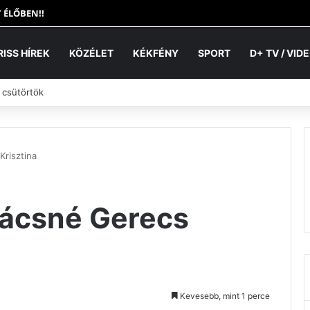
 ÉLŐBEN!!
RISS HÍREK
KÖZÉLET
KÉKFÉNY
SPORT
D+ TV / VID
 csütörtök
Krisztina
vácsné Gerecs
Kevesebb, mint 1 perce