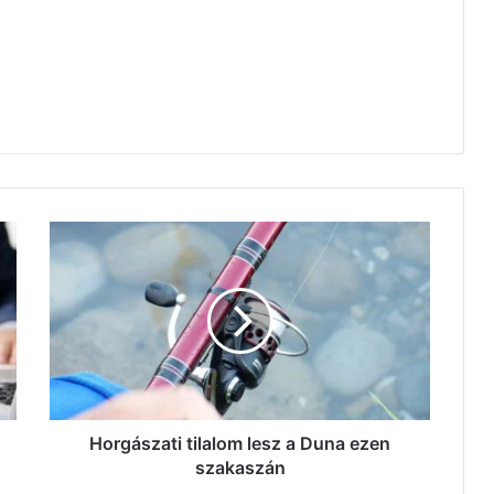
Horgászati
tilalom
lesz
a
Duna
ezen
szakaszán
Horgászati tilalom lesz a Duna ezen
szakaszán