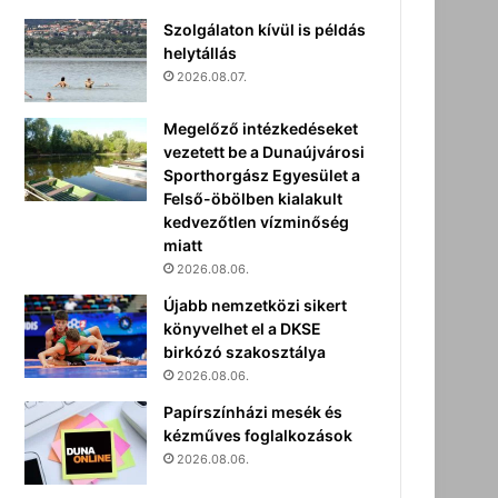
Szolgálaton kívül is példás
helytállás
2026.08.07.
Megelőző intézkedéseket
vezetett be a Dunaújvárosi
Sporthorgász Egyesület a
Felső-öbölben kialakult
kedvezőtlen vízminőség
miatt
2026.08.06.
Újabb nemzetközi sikert
könyvelhet el a DKSE
birkózó szakosztálya
2026.08.06.
Papírszínházi mesék és
kézműves foglalkozások
2026.08.06.