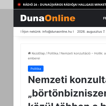
RÁDIÓ 24 – DUNAÚJVÁROS RÁDIÓJA! HALLGASS MINKET
F
I Írjon nekünk:
info@dunaonline.hu
I
2026. augusztus 7.
Kezdőlap
/
Politika
/
Nemzeti konzultáció – Hollik: 
emberei
Politika
Nemzeti konzultá
„börtönbiznisze