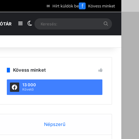
f
✉
Hírt küldök be
Kövess minket
Oldalsáv
Switch skin
Keresés:
EÓTÁR
Kövess minket
13 000
Követő
Népszerű