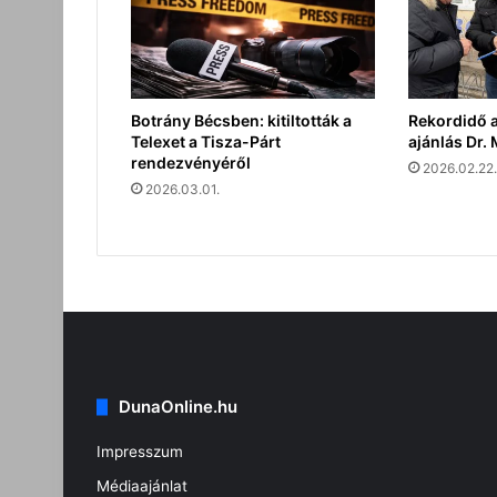
Botrány Bécsben: kitiltották a
Rekordidő a
Telexet a Tisza-Párt
ajánlás Dr.
rendezvényéről
2026.02.22.
2026.03.01.
DunaOnline.hu
Impresszum
Médiaajánlat