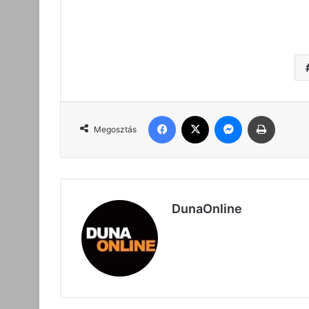
Facebook
X
Messenger
Nyomta
Megosztás
DunaOnline