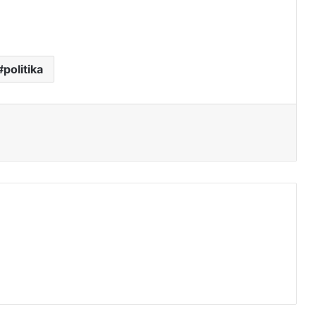
politika
tás