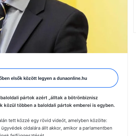
esőben elsők között legyen a dunaonline.hu
aloldali pártok azért „álltak a bötrönbiznisz
 közül többen a baloldali pártok emberei is egyben.
lán tett közzé egy rövid videót, amelyben közölte:
ügyvédek oldalára állt akkor, amikor a parlamentben
inek felfüggesztését.