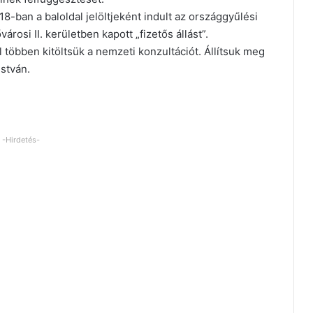
-ban a baloldal jelöltjeként indult az országgyűlési
árosi II. kerületben kapott „fizetős állást”.
öbben kitöltsük a nemzeti konzultációt. Állítsuk meg
István.
-Hirdetés-