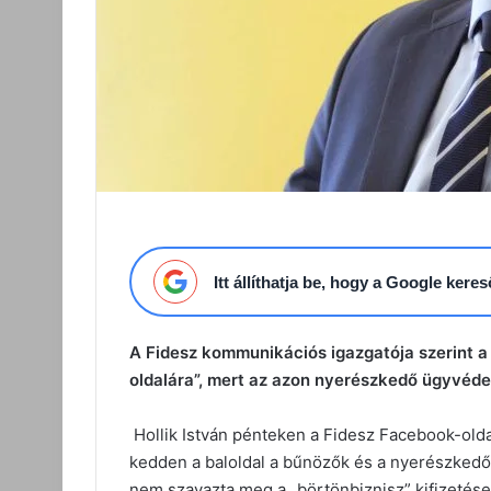
Itt állíthatja be, hogy a Google ker
A Fidesz kommunikációs igazgatója szerint a b
oldalára”, mert az azon nyerészkedő ügyvédek
Hollik István pénteken a Fidesz Facebook-olda
kedden a baloldal a bűnözők és a nyerészkedő 
nem szavazta meg a „börtönbiznisz” kifizetése