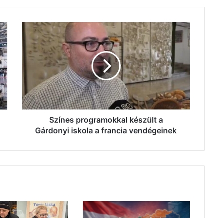
Színes
programokkal
készült
a
Gárdonyi
iskola
a
francia
vendégeinek
Színes programokkal készült a
Gárdonyi iskola a francia vendégeinek