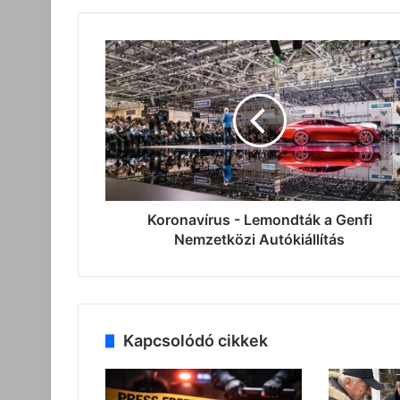
Koronavírus
-
Lemondták
a
Genfi
Nemzetközi
Autókiállítás
Koronavírus - Lemondták a Genfi
Nemzetközi Autókiállítás
Kapcsolódó cikkek