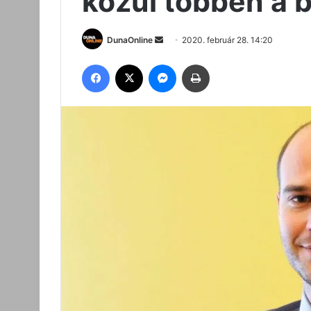
közül többen a b
Send
DunaOnline
2020. február 28. 14:20
an
Facebook
X
Messenger
Nyomtatás
email