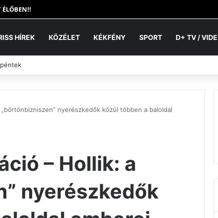
 ÉLŐBEN!!
RISS HÍREK
KÖZÉLET
KÉKFÉNY
SPORT
D+ TV / VID
 péntek
a „börtönbizniszen” nyerészkedők közül többen a baloldal
ció – Hollik: a
n” nyerészkedők