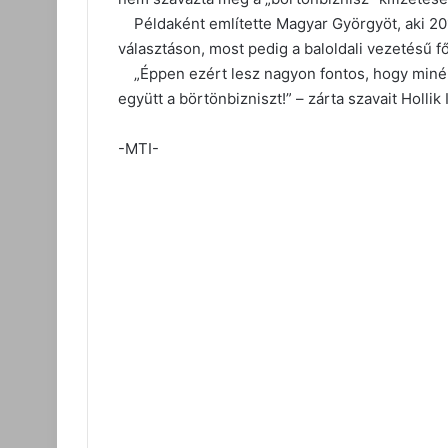
Példaként említette Magyar Györgyöt, aki 2018
választáson, most pedig a baloldali vezetésű főv
„Éppen ezért lesz nagyon fontos, hogy minél t
együtt a börtönbizniszt!” – zárta szavait Hollik 
-MTI-