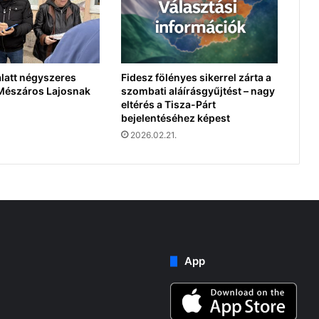
latt négyszeres
Fidesz fölényes sikerrel zárta a
 Mészáros Lajosnak
szombati aláírásgyűjtést – nagy
eltérés a Tisza-Párt
bejelentéséhez képest
2026.02.21.
App