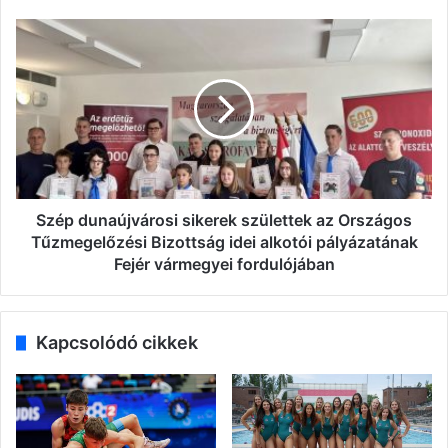
Szép
dunaújvárosi
sikerek
születtek
az
Országos
Tűzmegelőzési
Bizottság
idei
alkotói
Szép dunaújvárosi sikerek születtek az Országos
pályázatának
Tűzmegelőzési Bizottság idei alkotói pályázatának
Fejér
Fejér vármegyei fordulójában
vármegyei
fordulójában
Kapcsolódó cikkek