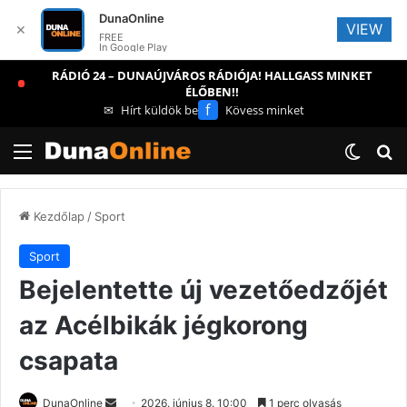
DunaOnline
VIEW
✕
FREE
In Google Play
RÁDIÓ 24 – DUNAÚJVÁROS RÁDIÓJA! HALLGASS MINKET
ÉLŐBEN!!
f
✉
Hírt küldök be
Kövess minket
Menü
Switch
Ke
Kezdőlap
/
Sport
Sport
Bejelentette új vezetőedzőjét
az Acélbikák jégkorong
csapata
Send
DunaOnline
2026. június 8. 10:00
1 perc olvasás