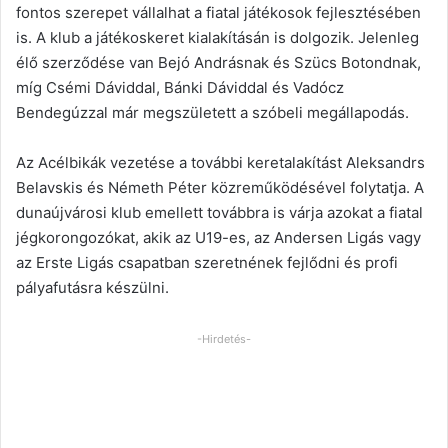
fontos szerepet vállalhat a fiatal játékosok fejlesztésében
is. A klub a játékoskeret kialakításán is dolgozik. Jelenleg
élő szerződése van Bejó Andrásnak és Szücs Botondnak,
míg Csémi Dáviddal, Bánki Dáviddal és Vadócz
Bendegúzzal már megszületett a szóbeli megállapodás.
Az Acélbikák vezetése a további keretalakítást Aleksandrs
Belavskis és Németh Péter közreműködésével folytatja. A
dunaújvárosi klub emellett továbbra is várja azokat a fiatal
jégkorongozókat, akik az U19-es, az Andersen Ligás vagy
az Erste Ligás csapatban szeretnének fejlődni és profi
pályafutásra készülni.
-Hirdetés-