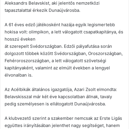
Aleksandrs Belavskist, aki jelentős nemzetközi
tapasztalattal érkezik Dunaújvárosba.
A 61 éves edző játékosként hazája egyik legismertebb
hokisa volt: olimpikon, a lett válogatott csapatkapitánya, és
hosszú éveken
át szerepelt Svédországban. Edzői pályafutása során
dolgozott többek között Svédországban, Oroszországban,
Fehéroroszországban, a lett válogatott szövetségi
kapitányaként, valamint az elmúlt években a lengyel
élvonalban is.
Az Acélbikák általános igazgatója, Azari Zsolt elmondta:
Belavskisszal már két éve kapcsolatban állnak, tavaly
pedig személyesen is ellátogatott Dunaújvárosba.
A klubvezető szerint a szakember nemcsak az Erste Ligás
együttes irányításában jelenthet nagy segítséget, hanem