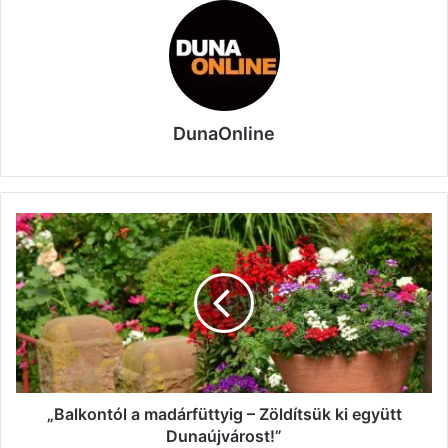
DunaOnline
„Balkontól
a
madárfüttyig
–
Zöldítsük
ki
együtt
Dunaújvárost!”
„Balkontól a madárfüttyig – Zöldítsük ki együtt
Dunaújvárost!”