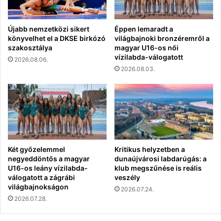
Újabb nemzetközi sikert
Éppen lemaradt a
könyvelhet el a DKSE birkózó
világbajnoki bronzéremről a
szakosztálya
magyar U16-os női
vízilabda-válogatott
2026.08.06.
2026.08.03.
Két győzelemmel
Kritikus helyzetben a
negyeddöntős a magyar
dunaújvárosi labdarúgás: a
U16-os leány vízilabda-
klub megszűnése is reális
válogatott a zágrábi
veszély
világbajnokságon
2026.07.24.
2026.07.28.