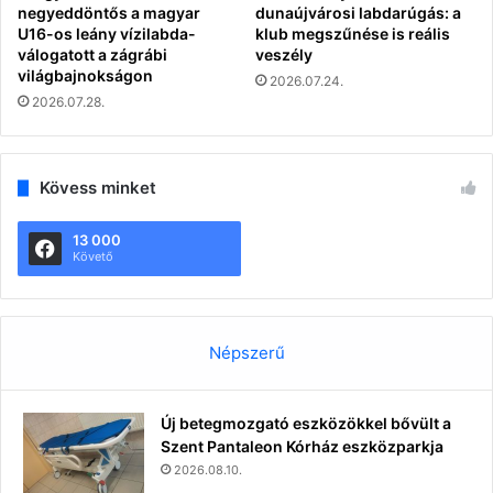
negyeddöntős a magyar
dunaújvárosi labdarúgás: a
U16-os leány vízilabda-
klub megszűnése is reális
válogatott a zágrábi
veszély
világbajnokságon
2026.07.24.
2026.07.28.
Kövess minket
13 000
Követő
Népszerű
Új betegmozgató eszközökkel bővült a
Szent Pantaleon Kórház eszközparkja
2026.08.10.