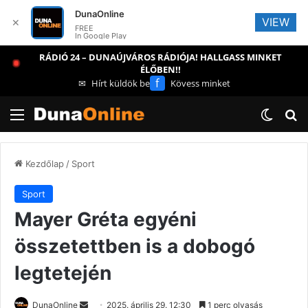
DunaOnline
VIEW
✕
FREE
In Google Play
RÁDIÓ 24 – DUNAÚJVÁROS RÁDIÓJA! HALLGASS MINKET
ÉLŐBEN!!
f
✉
Hírt küldök be
Kövess minket
Menü
Switch
Ke
Kezdőlap
/
Sport
Sport
Mayer Gréta egyéni
összetettben is a dobogó
legtetején
Send
DunaOnline
2025. április 29. 12:30
1 perc olvasás