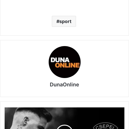
sport
DunaOnline
Lieszkovszky
Zalán
vágyát
szeretné