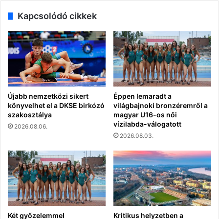
Kapcsolódó cikkek
Újabb nemzetközi sikert
Éppen lemaradt a
könyvelhet el a DKSE birkózó
világbajnoki bronzéremről a
szakosztálya
magyar U16-os női
vízilabda-válogatott
2026.08.06.
2026.08.03.
Két győzelemmel
Kritikus helyzetben a