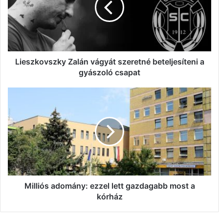
beteljesíteni
a
gyászoló
csapat
Lieszkovszky Zalán vágyát szeretné beteljesíteni a
gyászoló csapat
Milliós
adomány:
ezzel
lett
gazdagabb
most
a
kórház
Milliós adomány: ezzel lett gazdagabb most a
kórház