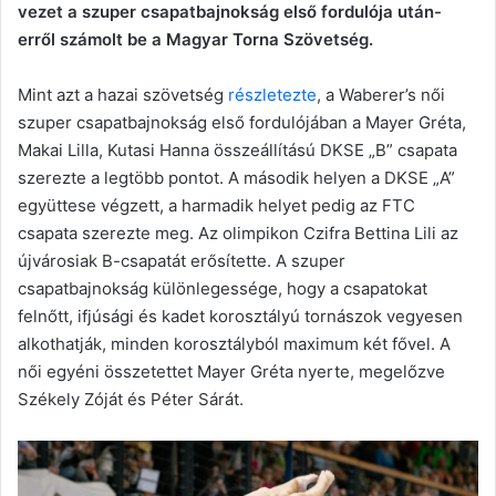
vezet a szuper csapatbajnokság első fordulója után-
erről számolt be a Magyar Torna Szövetség.
Mint azt a hazai szövetség
részletezte
, a Waberer’s női
szuper csapatbajnokság első fordulójában a Mayer Gréta,
Makai Lilla, Kutasi Hanna összeállítású DKSE „B” csapata
szerezte a legtöbb pontot. A második helyen a DKSE „A”
együttese végzett, a harmadik helyet pedig az FTC
csapata szerezte meg. Az olimpikon Czifra Bettina Lili az
újvárosiak B-csapatát erősítette. A szuper
csapatbajnokság különlegessége, hogy a csapatokat
felnőtt, ifjúsági és kadet korosztályú tornászok vegyesen
alkothatják, minden korosztályból maximum két fővel. A
női egyéni összetettet Mayer Gréta nyerte, megelőzve
Székely Zóját és Péter Sárát.