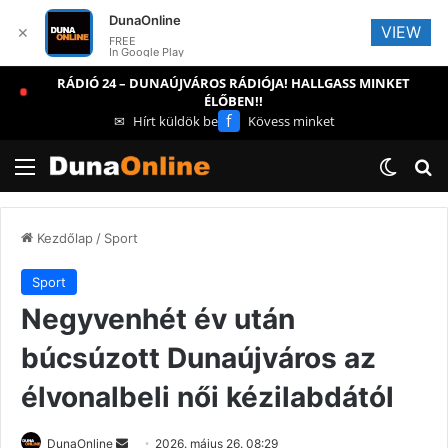
DunaOnline
VIEW
✕
FREE
In Google Play
RÁDIÓ 24 – DUNAÚJVÁROS RÁDIÓJA! HALLGASS MINKET
ÉLŐBEN!!
f
✉
Hírt küldök be
Kövess minket
Menü
Switch
Ke
Kezdőlap
/
Sport
Sport
Negyvenhét év után
búcsúzott Dunaújváros az
élvonalbeli női kézilabdától
Send
DunaOnline
2026. május 26. 08:29