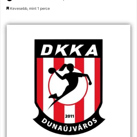
an
Kevesebb, mint 1 perce
email