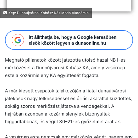
Kép: Dunaújvárosi Kohász Kézilabda Akadémia
Itt állíthatja be, hogy a Google keresőben
elsők között legyen a dunaonline.hu
Megható pillanatok között játszotta utolsó hazai NB I-es
mérkőzését a Dunaújvárosi Kohász KA, amely vasárnap
este a Kozármisleny KA együttesét fogadta.
A már kiesett csapatok találkozóján a fiatal dunaújvárosi
játékosok nagy lelkesedéssel és óriási akarattal küzdöttek,
sokáig szoros mérkőzést játszva a vendégekkel. A
hajrában azonban a kozármislenyiek bizonyultak
higgadtabbnak, és végül 30–21-es győzelmet arattak.
A vasárnap este nemcsak egy mérkőzés végét, hanem egy