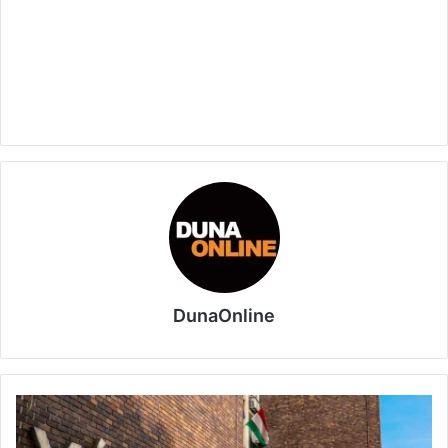
DunaOnline
Átadták
a
„Dunaújváros