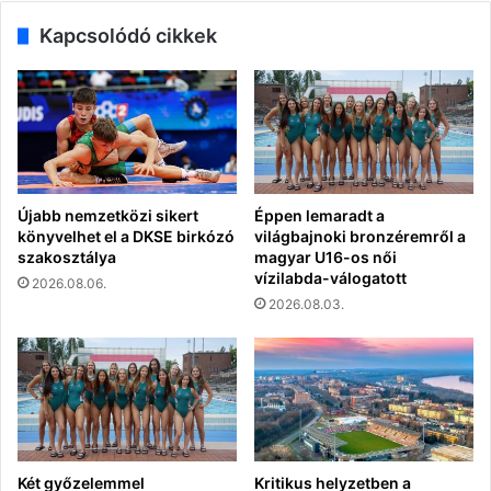
Kapcsolódó cikkek
Újabb nemzetközi sikert
Éppen lemaradt a
könyvelhet el a DKSE birkózó
világbajnoki bronzéremről a
szakosztálya
magyar U16-os női
vízilabda-válogatott
2026.08.06.
2026.08.03.
Két győzelemmel
Kritikus helyzetben a