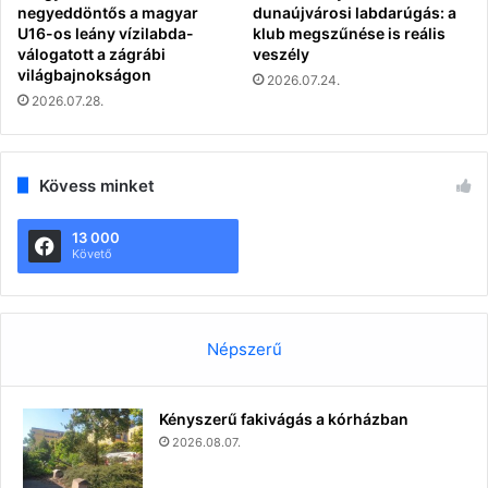
negyeddöntős a magyar
dunaújvárosi labdarúgás: a
U16-os leány vízilabda-
klub megszűnése is reális
válogatott a zágrábi
veszély
világbajnokságon
2026.07.24.
2026.07.28.
Kövess minket
13 000
Követő
Népszerű
Kényszerű fakivágás a kórházban
2026.08.07.