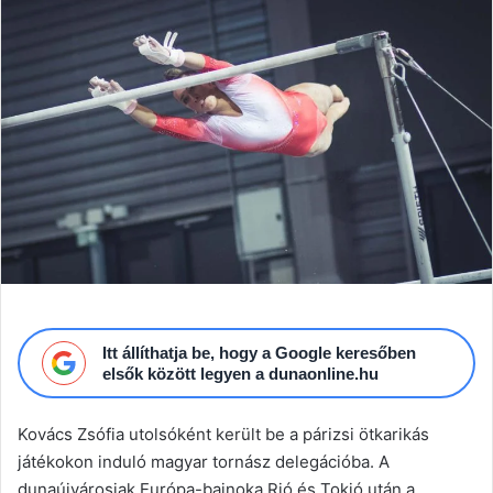
email
Itt állíthatja be, hogy a Google keresőben
elsők között legyen a dunaonline.hu
Kovács Zsófia utolsóként került be a párizsi ötkarikás
játékokon induló magyar tornász delegációba. A
dunaújvárosiak Európa-bajnoka Rió és Tokió után a