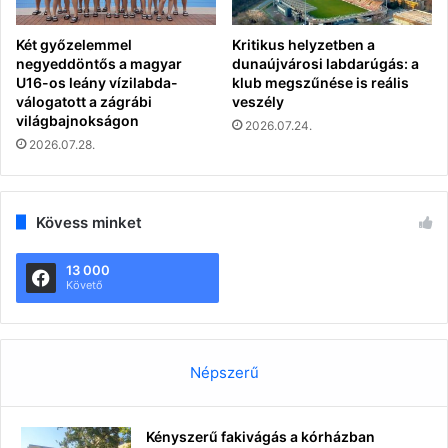
Két győzelemmel
Kritikus helyzetben a
negyeddöntős a magyar
dunaújvárosi labdarúgás: a
U16-os leány vízilabda-
klub megszűnése is reális
válogatott a zágrábi
veszély
világbajnokságon
2026.07.24.
2026.07.28.
Kövess minket
13 000
Követő
Népszerű
Kényszerű fakivágás a kórházban