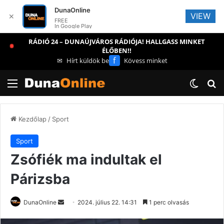
DunaOnline
VIEW
✕
FREE
In Google Play
RÁDIÓ 24 – DUNAÚJVÁROS RÁDIÓJA! HALLGASS MINKET
ÉLŐBEN!!
f
✉
Hírt küldök be
Kövess minket
Menü
Switch
Ke
Kezdőlap
/
Sport
Sport
Zsófiék ma indultak el
Párizsba
Send
DunaOnline
2024. július 22. 14:31
1 perc olvasás
an