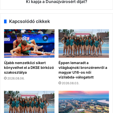
Ki kapja a Dunaújvárosért díjat?
Kapcsolódó cikkek
Újabb nemzetközi sikert
Éppen lemaradt a
könyvelhet el a DKSE birkózó
világbajnoki bronzéremről a
szakosztálya
magyar U16-os női
vízilabda-válogatott
2026.08.06.
2026.08.03.