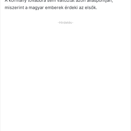
A kormány továbbra sem változtat azon álláspontján,
miszerint a magyar emberek érdeki az elsők.
-Hirdetés-