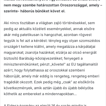
nem megy szembe határozottan Oroszországgal, amely –
szerinte- háborús bűnöket követ el.
Aki nincs tisztában a világban zajló történésekkel, sem
pedig az aktuális közéleti eseményekkel, annak elsőre
akár még patetikusan is hangozhat, azonban rögvest
tegyük is fel azt a kérdést: tényleg egy olyan szomszédos
országért kellene kiállni, amely megalázza a kárpátaljai
magyarokat; zsarolja hazánkat; elzárja az olcsó energiát
biztosító Barátság-kőolajvezetéket; fenyegeti a
miniszterelnökünket; pénzt „követel” az EU tagállamaitól
azért, hogy folytathassa az oroszokkal szembeni
háborúját, amely már eddig is rengeteg, rengeteg emberi
tragédiát okozott. Ezek pedig még „csak” az elsőkörös
következmények, amik aztán újabb és újabb béklyóba
köthetik az embereket a mindennapokban…
A Fidesz-kormány az elmúlt 16 év során mindig is