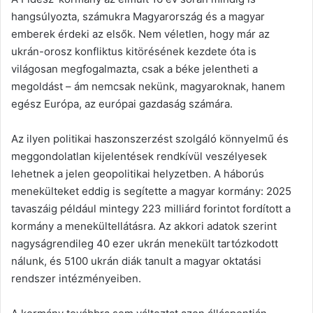
hangsúlyozta, számukra Magyarország és a magyar
emberek érdeki az elsők. Nem véletlen, hogy már az
ukrán-orosz konfliktus kitörésének kezdete óta is
világosan megfogalmazta, csak a béke jelentheti a
megoldást – ám nemcsak nekünk, magyaroknak, hanem
egész Európa, az európai gazdaság számára.
Az ilyen politikai haszonszerzést szolgáló könnyelmű és
meggondolatlan kijelentések rendkívül veszélyesek
lehetnek a jelen geopolitikai helyzetben. A háborús
menekülteket eddig is segítette a magyar kormány: 2025
tavaszáig például mintegy 223 milliárd forintot fordított a
kormány a menekültellátásra. Az akkori adatok szerint
nagyságrendileg 40 ezer ukrán menekült tartózkodott
nálunk, és 5100 ukrán diák tanult a magyar oktatási
rendszer intézményeiben.