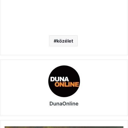
közélet
DunaOnline