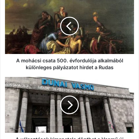
A
mohácsi
csata
500.
évfordulója
alkalmából
különleges
pályázatot
hirdet
a
A mohácsi csata 500. évfordulója alkalmából
Rudas
különleges pályázatot hirdet a Rudas
A
választások
kimenetele
dönthet
a
Vasmű
új
befektetőjéről