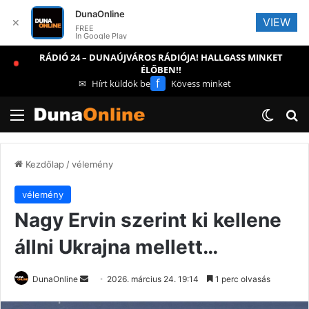
DunaOnline
VIEW
✕
FREE
In Google Play
RÁDIÓ 24 – DUNAÚJVÁROS RÁDIÓJA! HALLGASS MINKET
ÉLŐBEN!!
f
✉
Hírt küldök be
Kövess minket
Menü
Switch
Ke
Kezdőlap
/
vélemény
vélemény
Nagy Ervin szerint ki kellene
állni Ukrajna mellett…
Send
DunaOnline
2026. március 24. 19:14
1 perc olvasás
an