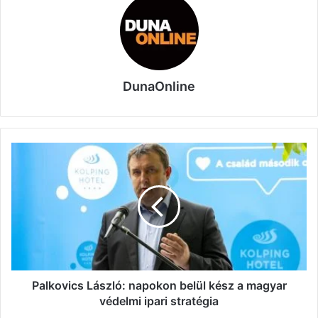
DunaOnline
Palkovics
László:
napokon
belül
kész
a
magyar
védelmi
ipari
stratégia
Palkovics László: napokon belül kész a magyar
védelmi ipari stratégia