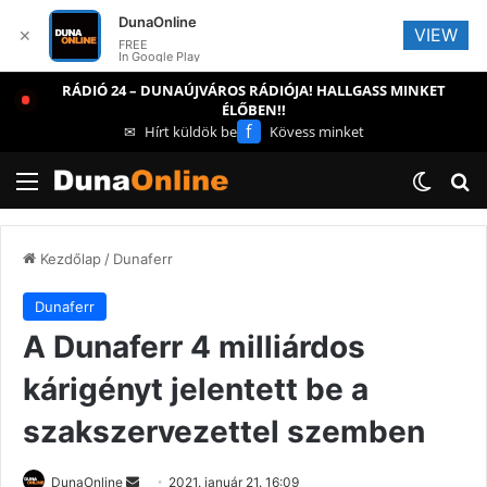
DunaOnline
VIEW
✕
FREE
In Google Play
RÁDIÓ 24 – DUNAÚJVÁROS RÁDIÓJA! HALLGASS MINKET
ÉLŐBEN!!
f
✉
Hírt küldök be
Kövess minket
Menü
Switch
Ke
Kezdőlap
/
Dunaferr
Dunaferr
A Dunaferr 4 milliárdos
kárigényt jelentett be a
szakszervezettel szemben
Send
DunaOnline
2021. január 21. 16:09