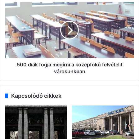
500
diák
fogja
megírni
a
középfokú
felvételit
városunkban
500 diák fogja megírni a középfokú felvételit
városunkban
Kapcsolódó cikkek