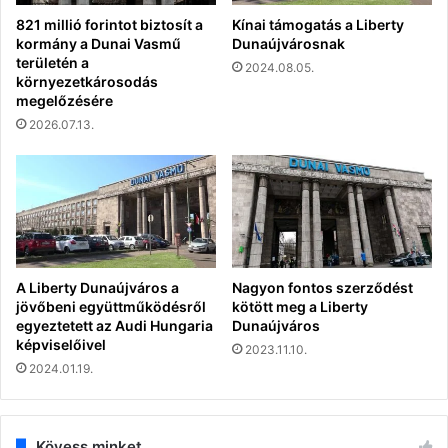
821 millió forintot biztosít a
Kínai támogatás a Liberty
kormány a Dunai Vasmű
Dunaújvárosnak
területén a
2024.08.05.
környezetkárosodás
megelőzésére
2026.07.13.
A Liberty Dunaújváros a
Nagyon fontos szerződést
jövőbeni együttműködésről
kötött meg a Liberty
egyeztetett az Audi Hungaria
Dunaújváros
képviselőivel
2023.11.10.
2024.01.19.
Kövess minket