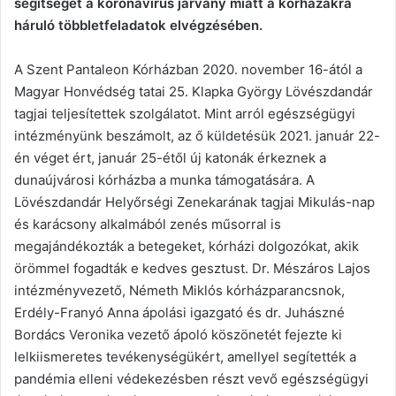
segítséget a koronavírus járvány miatt a kórházakra
háruló többletfeladatok elvégzésében.
A Szent Pantaleon Kórházban 2020. november 16-ától a
Magyar Honvédség tatai 25. Klapka György Lövészdandár
tagjai teljesítettek szolgálatot. Mint arról egészségügyi
intézményünk beszámolt, az ő küldetésük 2021. január 22-
én véget ért, január 25-étől új katonák érkeznek a
dunaújvárosi kórházba a munka támogatására. A
Lövészdandár Helyőrségi Zenekarának tagjai Mikulás-nap
és karácsony alkalmából zenés műsorral is
megajándékozták a betegeket, kórházi dolgozókat, akik
örömmel fogadták e kedves gesztust. Dr. Mészáros Lajos
intézményvezető, Németh Miklós kórházparancsnok,
Erdély-Franyó Anna ápolási igazgató és dr. Juhászné
Bordács Veronika vezető ápoló köszönetét fejezte ki
lelkiismeretes tevékenységükért, amellyel segítették a
pandémia elleni védekezésben részt vevő egészségügyi