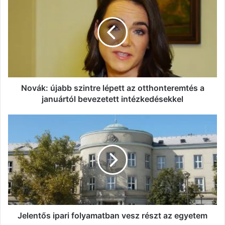
újabb
szintre
lépett
az
otthonteremtés
a
januártól
bevezetett
intézkedésekkel
Novák: újabb szintre lépett az otthonteremtés a
januártól bevezetett intézkedésekkel
Jelentős
ipari
folyamatban
vesz
részt
az
egyetem
Jelentős ipari folyamatban vesz részt az egyetem