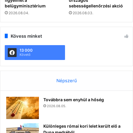
figyelmet a
országos
belügyminisztérium
sebességellenőrzési akció
2026.08.04.
2026.08.03.
Kövess minket
13 000
Követő
Népszerű
Továbbra sem enyhül a hőség
2026.08.05.
Különleges római kori lelet került elő a
Duna medréből