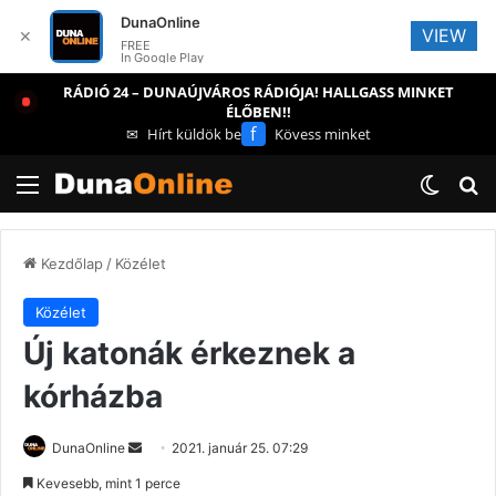
DunaOnline
VIEW
✕
FREE
In Google Play
RÁDIÓ 24 – DUNAÚJVÁROS RÁDIÓJA! HALLGASS MINKET
ÉLŐBEN!!
f
✉
Hírt küldök be
Kövess minket
Menü
Switch
Ke
Kezdőlap
/
Közélet
Közélet
Új katonák érkeznek a
kórházba
Send
DunaOnline
2021. január 25. 07:29
an
Kevesebb, mint 1 perce