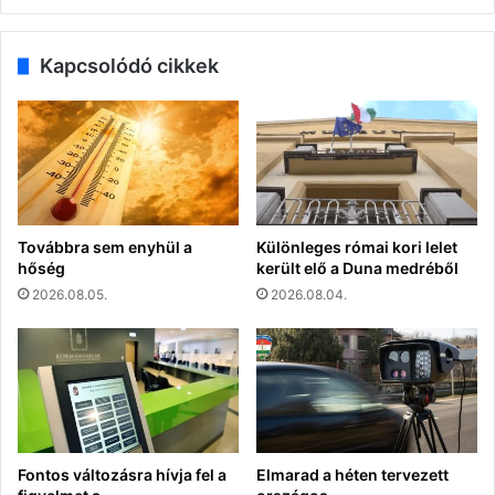
Kapcsolódó cikkek
Továbbra sem enyhül a
Különleges római kori lelet
hőség
került elő a Duna medréből
2026.08.05.
2026.08.04.
Fontos változásra hívja fel a
Elmarad a héten tervezett