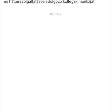
és háttérszolgáltatásban dolgozó kollégák munkáját.
-Hirdetés-