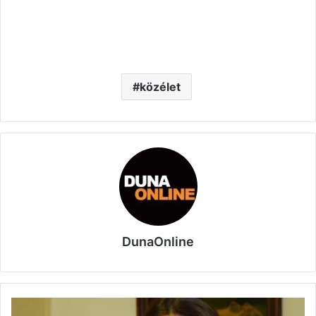
közélet
DunaOnline
Novák: