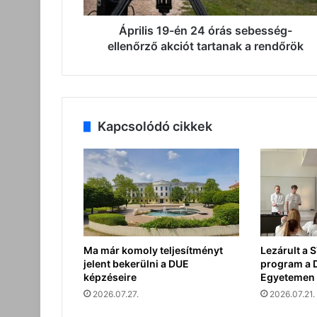
tartanak
a
Április 19-én 24 órás sebesség-
rendőrök
ellenőrző akciót tartanak a rendőrök
Kapcsolódó cikkek
Ma már komoly teljesítményt
Lezárult a
jelent bekerülni a DUE
program a 
képzéseire
Egyetemen
2026.07.27.
2026.07.21.