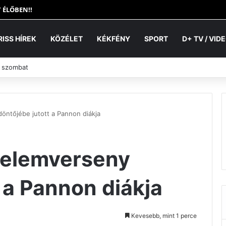
 ÉLŐBEN!!
RISS HÍREK
KÖZÉLET
KÉKFÉNY
SPORT
D+ TV / VID
. szombat
öntőjébe jutott a Pannon diákja
nelemverseny
 a Pannon diákja
Kevesebb, mint 1 perce