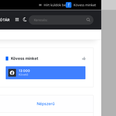
f
✉
Hírt küldök be
Kövess minket
Oldalsáv
Switch skin
Keresés:
EÓTÁR
Kövess minket
13 000
Követő
Népszerű