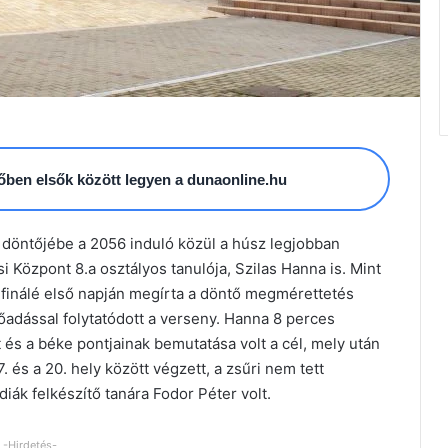
esőben elsők között legyen a dunaonline.hu
döntőjébe a 2056 induló közül a húsz legjobban
si Központ 8.a osztályos tanulója, Szilas Hanna is. Mint
a finálé első napján megírta a döntő megmérettetés
őadással folytatódott a verseny. Hanna 8 perces
és a béke pontjainak bemutatása volt a cél, mely után
7. és a 20. hely között végzett, a zsűri nem tett
ák felkészítő tanára Fodor Péter volt.
-Hirdetés-