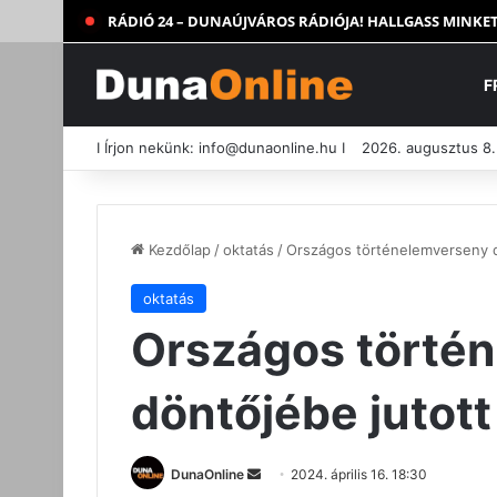
RÁDIÓ 24 – DUNAÚJVÁROS RÁDIÓJA! HALLGASS MINKET
F
I Írjon nekünk:
info@dunaonline.hu
I
2026. augusztus 8
Kezdőlap
/
oktatás
/
Országos történelemverseny d
oktatás
Országos törté
döntőjébe jutott
Send
DunaOnline
2024. április 16. 18:30