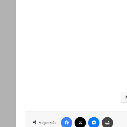
Facebook
X
Messenger
Nyomta
Megosztás