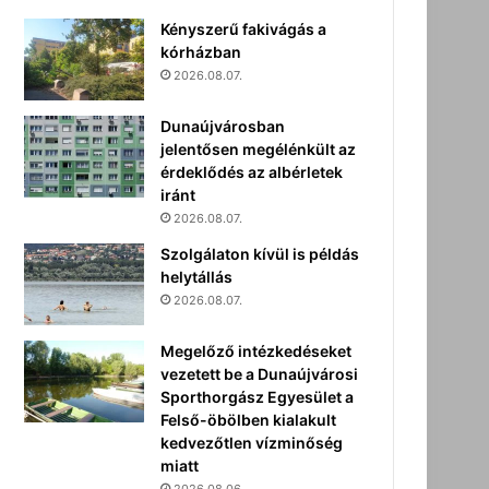
Kényszerű fakivágás a
kórházban
2026.08.07.
Dunaújvárosban
jelentősen megélénkült az
érdeklődés az albérletek
iránt
2026.08.07.
Szolgálaton kívül is példás
helytállás
2026.08.07.
Megelőző intézkedéseket
vezetett be a Dunaújvárosi
Sporthorgász Egyesület a
Felső-öbölben kialakult
kedvezőtlen vízminőség
miatt