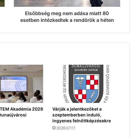
a
rendőrök
Elsőbbség meg nem adása miatt 80
a
esetben intézkedtek a rendőrök a héten
héten
 STEM Akadémia 2026
Várják a jelentkezőket a
Dunaújvárosi
szeptemberben induló,
ingyenes felnőttképzésekre
2026.07.17.