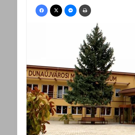
an
Facebook
X
Messenger
Nyomtatás
email