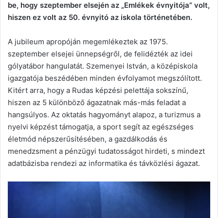
be, hogy szeptember elsején az „Emlékek évnyitója” volt,
hiszen ez volt az 50. évnyitó az iskola történetében.
A jubileum apropóján megemlékeztek az 1975.
szeptember elsejei ünnepségről, de felidézték az idei
gólyatábor hangulatát. Szemenyei István, a középiskola
igazgatója beszédében minden évfolyamot megszólított.
Kitért arra, hogy a Rudas képzési pelettája sokszínű,
hiszen az 5 különböző ágazatnak más-más feladat a
hangsúlyos. Az oktatás hagyományt alapoz, a turizmus a
nyelvi képzést támogatja, a sport segít az egészséges
életmód népszerűsítésében, a gazdálkodás és
menedzsment a pénzügyi tudatosságot hirdeti, s mindezt
adatbázisba rendezi az informatika és távközlési ágazat.