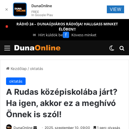
DunaOnline
VIEW
✕
FREE
In Google Play
RÁDIÓ 24 – DUNAÚJVÁROS RÁDIÓJA! HALLGASS MINKET
ÉLŐBEN!!
f
✉
Hírt küldök be
Kövess minket
Menü
Switch
Ke
Kezdőlap
/
oktatás
oktatás
A Rudas középiskolába járt?
Ha igen, akkor ez a meghívó
Önnek is szól!
Send
DunaOnline
2025. szeptember 10. 09:00
1 perc olvasás