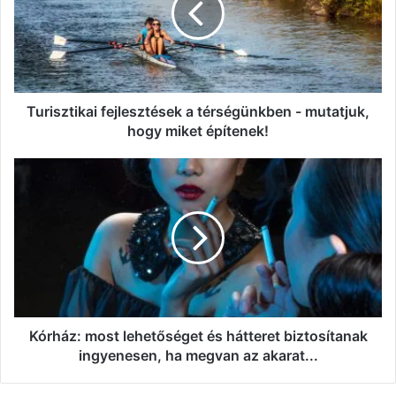
-
mutatjuk,
hogy
miket
építenek!
Turisztikai fejlesztések a térségünkben - mutatjuk,
hogy miket építenek!
Kórház:
most
lehetőséget
és
hátteret
biztosítanak
ingyenesen,
ha
megvan
az
Kórház: most lehetőséget és hátteret biztosítanak
akarat...
ingyenesen, ha megvan az akarat...