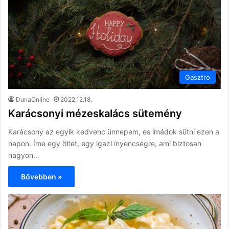
Gasztro
DunaOnline
2022.12.18.
Karácsonyi mézeskalács sütemény
Karácsony az egyik kedvenc ünnepem, és imádok sütni ezen a
napon. Íme egy ötlet, egy igazi ínyencségre, ami biztosan
nagyon…
Bővebben »