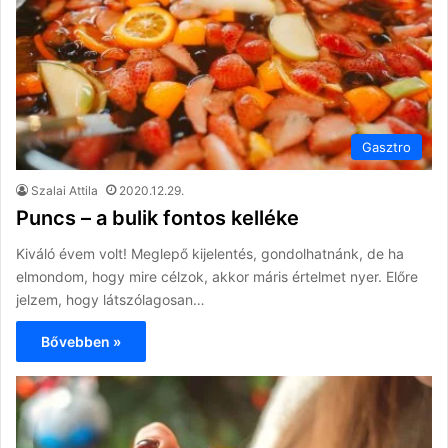
Gasztro
Szalai Attila
2020.12.29.
Puncs – a bulik fontos kelléke
Kiváló évem volt! Meglepő kijelentés, gondolhatnánk, de ha
elmondom, hogy mire célzok, akkor máris értelmet nyer. Előre
jelzem, hogy látszólagosan…
Bővebben »