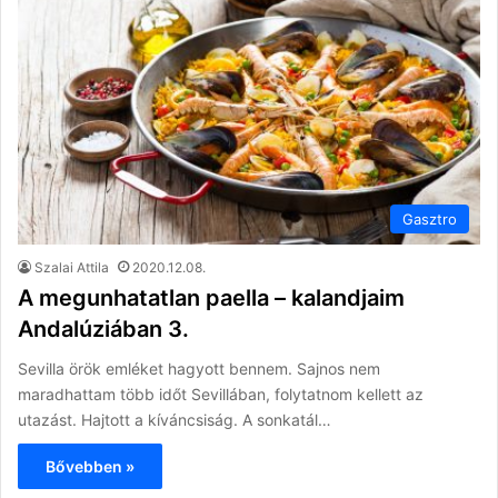
Gasztro
Szalai Attila
2020.12.08.
A megunhatatlan paella – kalandjaim
Andalúziában 3.
Sevilla örök emléket hagyott bennem. Sajnos nem
maradhattam több időt Sevillában, folytatnom kellett az
utazást. Hajtott a kíváncsiság. A sonkatál…
Bővebben »