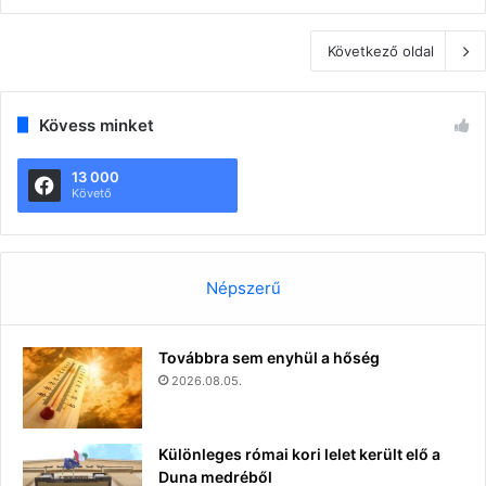
Következő oldal
Kövess minket
13 000
Követő
Népszerű
Továbbra sem enyhül a hőség
2026.08.05.
Különleges római kori lelet került elő a
Duna medréből