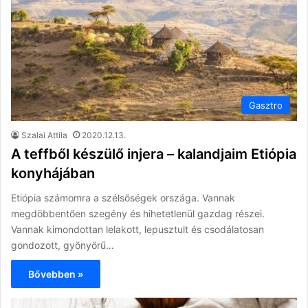
Gasztro
Szalai Attila
2020.12.13.
A teffből készülő injera – kalandjaim Etiópia
konyhájában
Etiópia számomra a szélsőségek országa. Vannak
megdöbbentően szegény és hihetetlenül gazdag részei.
Vannak kimondottan lelakott, lepusztult és csodálatosan
gondozott, gyönyörű…
Bővebben »