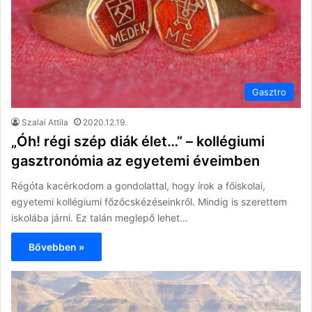
Gasztro
Szalai Attila
2020.12.19.
„Óh! régi szép diák élet…” – kollégiumi
gasztronómia az egyetemi éveimben
Régóta kacérkodom a gondolattal, hogy írok a főiskolai,
egyetemi kollégiumi főzőcskézéseinkről. Mindig is szerettem
iskolába járni. Ez talán meglepő lehet…
Bővebben »