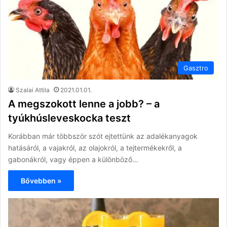
Gasztro
Szalai Attila
2021.01.01.
A megszokott lenne a jobb? – a
tyúkhúsleveskocka teszt
Korábban már többször szót ejtettünk az adalékanyagok
hatásáról, a vajakról, az olajokról, a tejtermékekről, a
gabonákról, vagy éppen a különböző…
Bővebben »