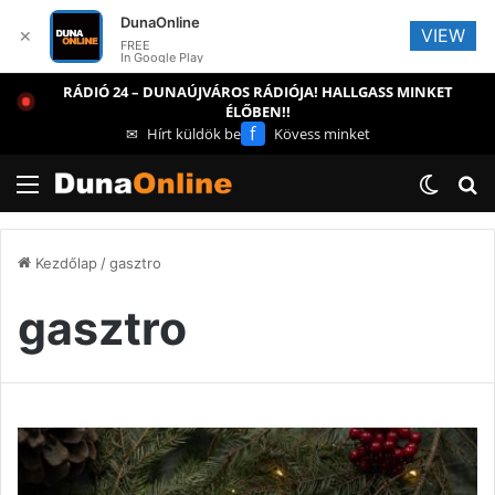
DunaOnline
VIEW
✕
FREE
In Google Play
RÁDIÓ 24 – DUNAÚJVÁROS RÁDIÓJA! HALLGASS MINKET
ÉLŐBEN!!
f
✉
Hírt küldök be
Kövess minket
Menü
Switch
K
Kezdőlap
/
gasztro
gasztro