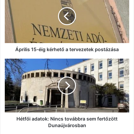
éig
kérhető
a
tervezetek
postázása
Április 15-éig kérhető a tervezetek postázása
Hétfői
adatok:
Nincs
továbbra
sem
fertőzött
Dunaújvárosban
Hétfői adatok: Nincs továbbra sem fertőzött
Dunaújvárosban