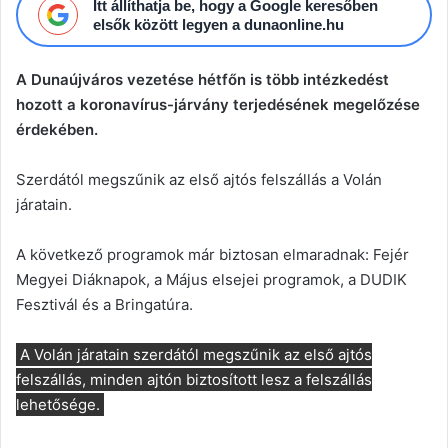
Itt állíthatja be, hogy a Google keresőben
elsők között legyen a dunaonline.hu
A Dunaújváros vezetése hétfőn is több intézkedést
hozott a koronavírus-járvány terjedésének megelőzése
érdekében.
Szerdától megszűnik az első ajtós felszállás a Volán
járatain.
A következő programok már biztosan elmaradnak: Fejér
Megyei Diáknapok, a Május elsejei programok, a DUDIK
Fesztivál és a Bringatúra.
A Volán járatain szerdától megszűnik az első ajtós
felszállás, minden ajtón biztosított lesz a felszállás
lehetősége.