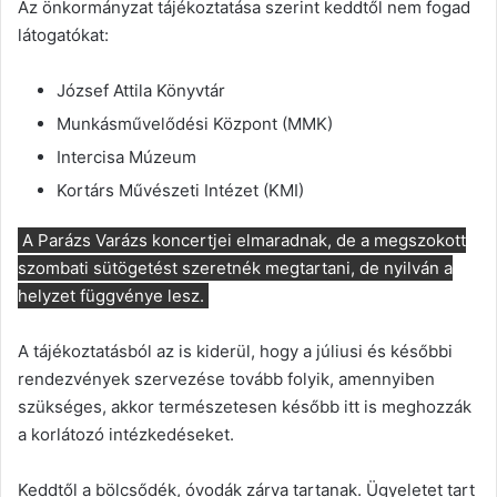
Az önkormányzat tájékoztatása szerint keddtől nem fogad
látogatókat:
József Attila Könyvtár
Munkásművelődési Központ (MMK)
Intercisa Múzeum
Kortárs Művészeti Intézet (KMI)
A Parázs Varázs koncertjei elmaradnak, de a megszokott
szombati sütögetést szeretnék megtartani, de nyilván a
helyzet függvénye lesz.
A tájékoztatásból az is kiderül, hogy a júliusi és későbbi
rendezvények szervezése tovább folyik, amennyiben
szükséges, akkor természetesen később itt is meghozzák
a korlátozó intézkedéseket.
Keddtől a bölcsődék, óvodák zárva tartanak. Ügyeletet tart