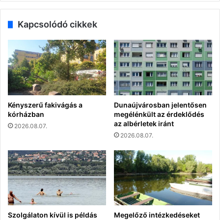
Kapcsolódó cikkek
Kényszerű fakivágás a
Dunaújvárosban jelentősen
kórházban
megélénkült az érdeklődés
az albérletek iránt
2026.08.07.
2026.08.07.
Szolgálaton kívül is példás
Megelőző intézkedéseket