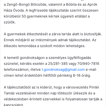
a Zengő-Bongó Bölcsőde, valamint a Bóbita és az Aprók
Háza Óvoda. A legfrissebb tájékoztatás szerint összesen
körülbelül 50 gyermeknek kértek ügyeleti ellátást a
szülők.
A gyermekek étkeztetését a zárva tartás alatt is biztosítják.
Ennek módjáról az intézmények adnak tájékoztatást. Az
étkezés lemondása a szokott módon lehetséges.
A temető gondnokságon a személyes ügyfélfogadás
szünetel, kérdés esetén a 25/281-385 vagy 70/940-7816
telefonszámon, illetve
t.gondnoksag@gmail.com
e-mail
címen lehet érdeklődni hétfőtől péntekig 8-16 óráig.
A tájékoztatóból az is kiderül, hogy a városvezetés Pintér
Tamás vezetésével minden nap többször ülésezik és a
védekezésben érintett szervekkel is folyamatosan tartják a
kapcsolatot.