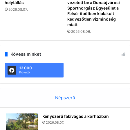
helytállás
vezetett be a Dunaújvárosi
Sporthorgász Egyesület a
2026.08.07.
Felső-öbölben kialakult
kedvezőtlen vízminőség
miatt
2026.08.06.
Kövess minket
13 000
Követő
Népszerű
Kényszerű fakivágás a kórházban
2026.08.07.