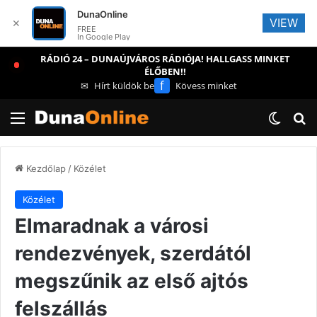
DunaOnline
VIEW
✕
FREE
In Google Play
RÁDIÓ 24 – DUNAÚJVÁROS RÁDIÓJA! HALLGASS MINKET
ÉLŐBEN!!
f
✉
Hírt küldök be
Kövess minket
Menü
Switch
Ke
Kezdőlap
/
Közélet
Közélet
Elmaradnak a városi
rendezvények, szerdától
megszűnik az első ajtós
felszállás