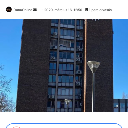
Send
DunaOnline
2020. március 16. 12:56
1 perc olvasás
an
email