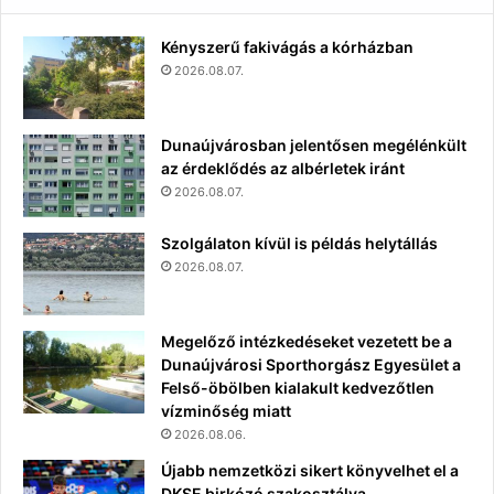
Kényszerű fakivágás a kórházban
2026.08.07.
Dunaújvárosban jelentősen megélénkült
az érdeklődés az albérletek iránt
2026.08.07.
Szolgálaton kívül is példás helytállás
2026.08.07.
Megelőző intézkedéseket vezetett be a
Dunaújvárosi Sporthorgász Egyesület a
Felső-öbölben kialakult kedvezőtlen
vízminőség miatt
2026.08.06.
Újabb nemzetközi sikert könyvelhet el a
DKSE birkózó szakosztálya