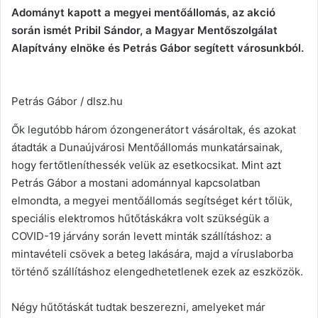
Adományt kapott a megyei mentőállomás, az akció
során ismét Pribil Sándor, a Magyar Mentőszolgálat
Alapítvány elnöke és Petrás Gábor segített városunkból.
Petrás Gábor / dlsz.hu
Ők legutóbb három ózongenerátort vásároltak, és azokat
átadták a Dunaújvárosi Mentőállomás munkatársainak,
hogy fertőtleníthessék velük az esetkocsikat. Mint azt
Petrás Gábor a mostani adománnyal kapcsolatban
elmondta, a megyei mentőállomás segítséget kért tőlük,
speciális elektromos hűtőtáskákra volt szükségük a
COVID-19 járvány során levett minták szállításhoz: a
mintavételi csövek a beteg lakására, majd a víruslaborba
történő szállításhoz elengedhetetlenek ezek az eszközök.
Négy hűtőtáskát tudtak beszerezni, amelyeket már