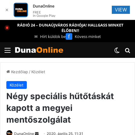
DunaOnline
VIEW
✕
FREE
In Google Play
RÁDIÓ 24 – DUNAÚJVÁROS RÁDIÓJA! HALLGASS MINKET
ÉLŐBEN!!
f
✉
Hírt küldök be
Kövess minket
Menü
Switch
Ke
Kezdőlap
/
Közélet
Közélet
Négy speciális hűtőtáskát
kapott a megyei
mentőszolgálat
Send
DunaOnline
2020. április 25. 11:31