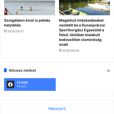
Szolgálaton kívül is példás
Megelőző intézkedéseket
helytállás
vezetett be a Dunaújvárosi
Sporthorgász Egyesület a
2026.08.07.
Felső-öbölben kialakult
kedvezőtlen vízminőség
miatt
2026.08.06.
Kövess minket
13 000
Követő
Népszerű