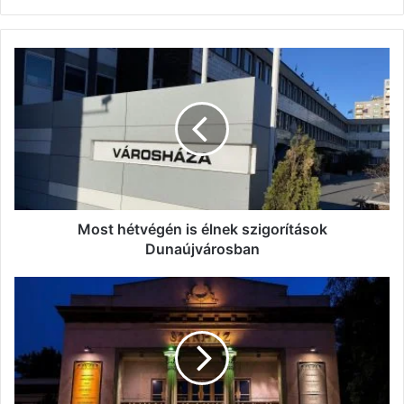
Most
hétvégén
is
élnek
szigorítások
Dunaújvárosban
Most hétvégén is élnek szigorítások
Dunaújvárosban
Beszélgetős
műsort
indított
a
Bartók
színház