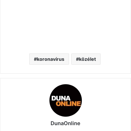
koronavírus
közélet
DunaOnline