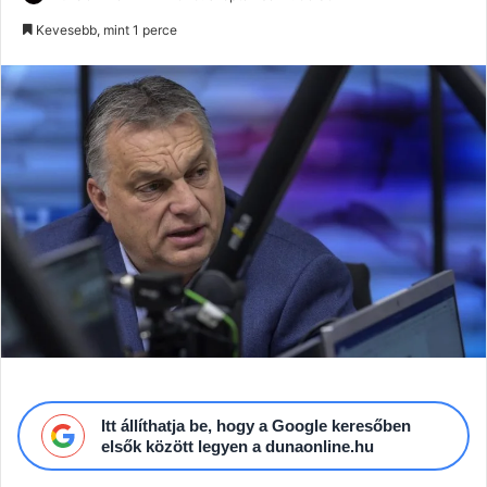
an
Kevesebb, mint 1 perce
email
Itt állíthatja be, hogy a Google keresőben
elsők között legyen a dunaonline.hu