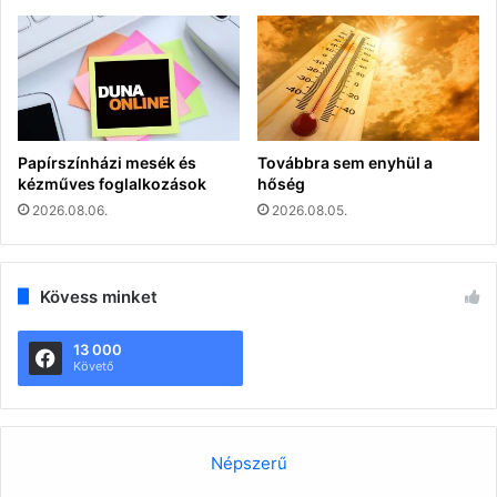
Papírszínházi mesék és
Továbbra sem enyhül a
kézműves foglalkozások
hőség
2026.08.06.
2026.08.05.
Kövess minket
13 000
Követő
Népszerű