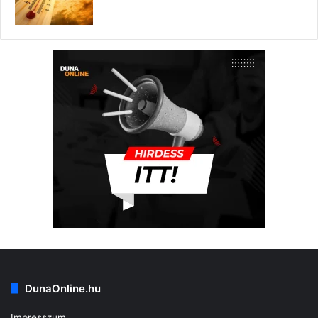
DunaOnline.hu
Impresszum