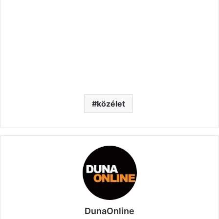
közélet
DunaOnline