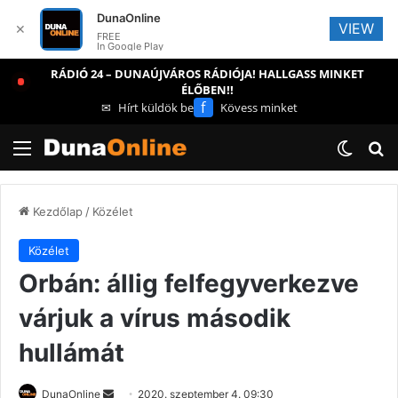
DunaOnline
VIEW
✕
FREE
In Google Play
RÁDIÓ 24 – DUNAÚJVÁROS RÁDIÓJA! HALLGASS MINKET
ÉLŐBEN!!
f
✉
Hírt küldök be
Kövess minket
Menü
Switch
Ke
Kezdőlap
/
Közélet
Közélet
Orbán: állig felfegyverkezve
várjuk a vírus második
hullámát
Send
DunaOnline
2020. szeptember 4. 09:30