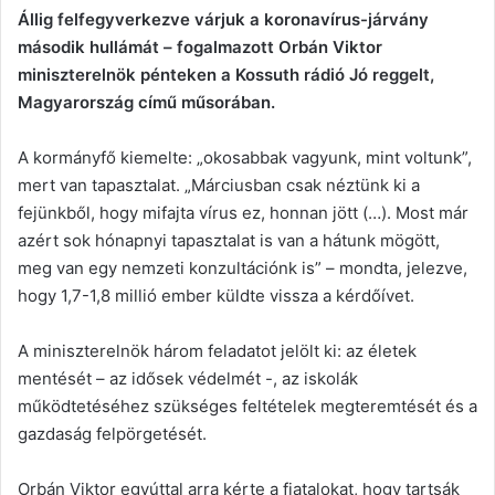
Állig felfegyverkezve várjuk a koronavírus-járvány
második hullámát – fogalmazott Orbán Viktor
miniszterelnök pénteken a Kossuth rádió Jó reggelt,
Magyarország című műsorában.
A kormányfő kiemelte: „okosabbak vagyunk, mint voltunk”,
mert van tapasztalat. „Márciusban csak néztünk ki a
fejünkből, hogy mifajta vírus ez, honnan jött (…). Most már
azért sok hónapnyi tapasztalat is van a hátunk mögött,
meg van egy nemzeti konzultációnk is” – mondta, jelezve,
hogy 1,7-1,8 millió ember küldte vissza a kérdőívet.
A miniszterelnök három feladatot jelölt ki: az életek
mentését – az idősek védelmét -, az iskolák
működtetéséhez szükséges feltételek megteremtését és a
gazdaság felpörgetését.
Orbán Viktor egyúttal arra kérte a fiatalokat, hogy tartsák