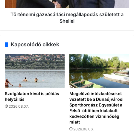
Történelmi gázvásárlási megállapodás született a
Shellel
Kapcsolódó cikkek
Szolgálaton kívül is példás
Megelőző intézkedéseket
helytállás
vezetett be a Dunaújvárosi
Sporthorgász Egyesület a
2026.08.07.
Felső-öbölben kialakult
kedvezőtlen vízminőség
miatt
2026.08.06.